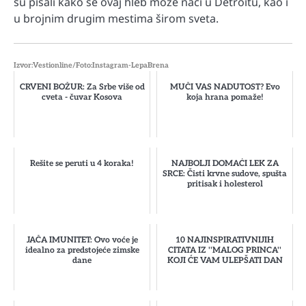
su pisali kako se ovaj hleb može naći u Detroitu, kao i
u brojnim drugim mestima širom sveta.
Izvor:Vestionline/Foto:Instagram-LepaBrena
CRVENI BOŽUR: Za Srbe više od
MUČI VAS NADUTOST? Evo
cveta - čuvar Kosova
koja hrana pomaže!
Rešite se peruti u 4 koraka!
NAJBOLJI DOMAĆI LEK ZA
SRCE: Čisti krvne sudove, spušta
pritisak i holesterol
JAČA IMUNITET: Ovo voće je
10 NAJINSPIRATIVNIJIH
idealno za predstojeće zimske
CITATA IZ ''MALOG PRINCA''
dane
KOJI ĆE VAM ULEPŠATI DAN