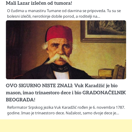
Mali Lazar izlečen od tumora!
O čudima u manastiru Tumane od davnina se pripoveda. Tu su se
bolesni izlečili, nerotkinje dobile porod, a roditelji na…
OVO SIGURNO NISTE ZNALI: Vuk Karadžić je bio
mason, imao trinaestoro dece i bio GRADONAČELNIK
BEOGRADA!
Reformator Srpskog jezika Vuk Karadžić rođen je 6. novembra 1787.
godine. Imao je trinaestoro dece. Nažalost, samo dvoje dece je…