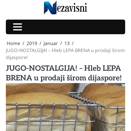
Skip
to
content
Home
2019
Januar
13
JUGO-NOSTALGIJA! – Hleb LEPA BRENA u prodaji širom
dijaspore!
JUGO-NOSTALGIJA! – Hleb LEPA
BRENA u prodaji širom dijaspore!