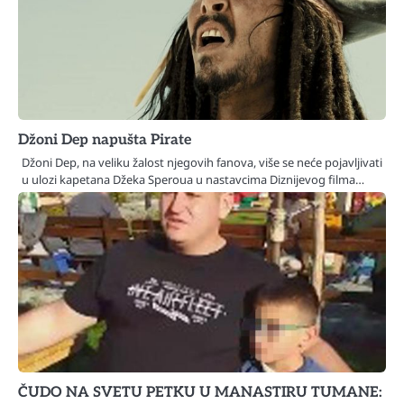
Džoni Dep napušta Pirate
Džoni Dep, na veliku žalost njegovih fanova, više se neće pojavljivati
u ulozi kapetana Džeka Speroua u nastavcima Diznijevog filma…
ČUDO NA SVETU PETKU U MANASTIRU TUMANE: