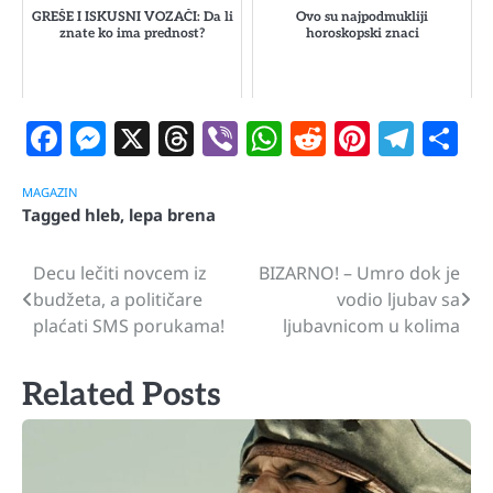
GREŠE I ISKUSNI VOZAČI: Da li
Ovo su najpodmukliji
znate ko ima prednost?
horoskopski znaci
Facebook
Messenger
X
Threads
Viber
WhatsApp
Reddit
Pintere
Tele
S
MAGAZIN
Tagged
hleb
,
lepa brena
Decu lečiti novcem iz
BIZARNO! – Umro dok je
Navigacija
budžeta, a političare
vodio ljubav sa
članaka
plaćati SMS porukama!
ljubavnicom u kolima
Related Posts