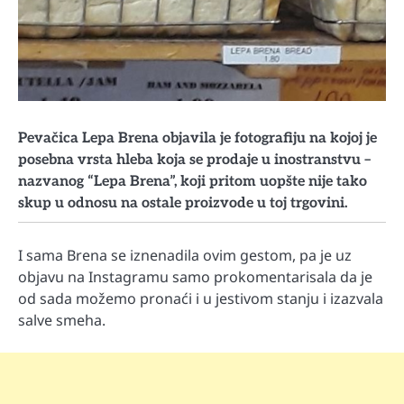
Pevačica Lepa Brena objavila je fotografiju na kojoj je
posebna vrsta hleba koja se prodaje u inostranstvu –
nazvanog “Lepa Brena”, koji pritom uopšte nije tako
skup u odnosu na ostale proizvode u toj trgovini.
I sama Brena se iznenadila ovim gestom, pa je uz
objavu na Instagramu samo prokomentarisala da je
od sada možemo pronaći i u jestivom stanju i izazvala
salve smeha.