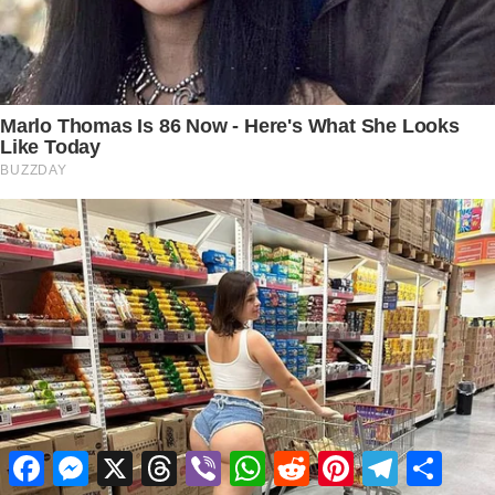
Facebook
Messenger
X
Threads
Viber
WhatsApp
Reddit
Pinterest
Telegram
Share