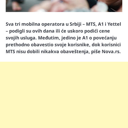
Sva tri mobilna operatora u Srbiji – MTS, A1 i Yettel
– podigli su ovih dana ili će uskoro podići cene
svojih usluga. Međutim, jedino je A1 o povećanju
prethodno obavestio svoje korisnike, dok korisnici
MTS nisu dobili nikakva obaveštenja, piše Nova.rs.