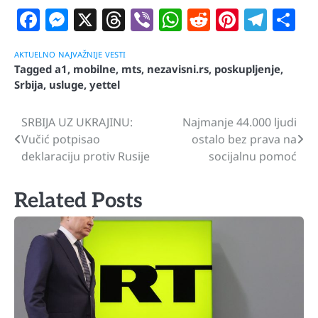
Facebook
Messenger
X
Threads
Viber
WhatsApp
Reddit
Pintere
Tele
S
AKTUELNO
NAJVAŽNIJE
VESTI
Tagged
a1
,
mobilne
,
mts
,
nezavisni.rs
,
poskupljenje
,
Srbija
,
usluge
,
yettel
SRBIJA UZ UKRAJINU:
Najmanje 44.000 ljudi
Navigacija
Vučić potpisao
ostalo bez prava na
članaka
deklaraciju protiv Rusije
socijalnu pomoć
Related Posts