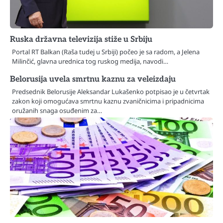
Ruska državna televizija stiže u Srbiju
Portal RT Balkan (Raša tudej u Srbiji) počeo je sa radom, a Jelena
Milinčić, glavna urednica tog ruskog medija, navodi…
Belorusija uvela smrtnu kaznu za veleizdaju
Predsednik Belorusije Aleksandar Lukašenko potpisao je u četvrtak
zakon koji omogućava smrtnu kaznu zvaničnicima i pripadnicima
oružanih snaga osuđenim za…