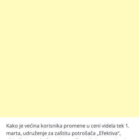
Kako je većina korisnika promene u ceni videla tek 1.
marta, udruženje za zaštitu potrošača „Efektiva“,