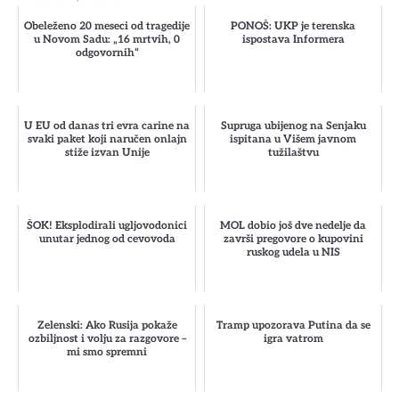
Obeleženo 20 meseci od tragedije
PONOŠ: UKP je terenska
u Novom Sadu: „16 mrtvih, 0
ispostava Informera
odgovornih“
U EU od danas tri evra carine na
Supruga ubijenog na Senjaku
svaki paket koji naručen onlajn
ispitana u Višem javnom
stiže izvan Unije
tužilaštvu
ŠOK! Eksplodirali ugljovodonici
MOL dobio još dve nedelje da
unutar jednog od cevovoda
završi pregovore o kupovini
ruskog udela u NIS
Zelenski: Ako Rusija pokaže
Tramp upozorava Putina da se
ozbiljnost i volju za razgovore –
igra vatrom
mi smo spremni