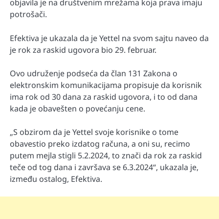
objavila je na društvenim mrežama koja prava imaju
potrošači.
Efektiva je ukazala da je Yettel na svom sajtu naveo da
je rok za raskid ugovora bio 29. februar.
Ovo udruženje podseća da član 131 Zakona o
elektronskim komunikacijama propisuje da korisnik
ima rok od 30 dana za raskid ugovora, i to od dana
kada je obavešten o povećanju cene.
„S obzirom da je Yettel svoje korisnike o tome
obavestio preko izdatog računa, a oni su, recimo
putem mejla stigli 5.2.2024, to znači da rok za raskid
teče od tog dana i završava se 6.3.2024“, ukazala je,
između ostalog, Efektiva.