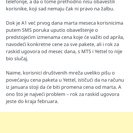
telefonije, a da o tome prethodno nisu obavestili
korisnike, koji sad nemaju čak ni pravo na žalbu.
Dok je A1 već prvog dana marta meseca korisnicima
putem SMS poruka uputio obaveštenje o
predstojećim izmenama cena koje će važiti od aprila,
navodeći konkretne cene za sve pakete, ali i rok za
raskid ugovora od mesec dana, s MTS i Yettel to nije
bio slučaj.
Naime, korisnici društvenih mreža uveliko pišu o
povećanju cena paketa u Yettel, ističući da na računu
iz januara stoji da će biti promena cena od marta. A
ono što je najveći problem – rok za raskid ugovora
jeste do kraja februara.