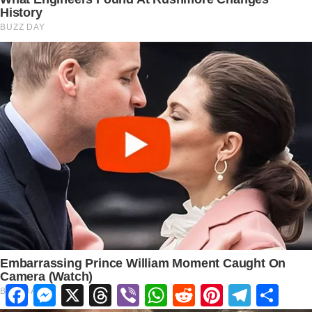
Facebook
Messenger
X
Threads
Viber
WhatsApp
Reddit
Pinterest
Telegram
Share