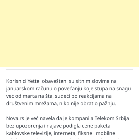
Korisnici Yettel obavešteni su sitnim slovima na
januarskom računu o povećanju koje stupa na snagu
već od marta na šta, sudeći po reakcijama na
društvenim mrežama, niko nije obratio pažnju.
Nova.rs je već navela da je kompanija Telekom Srbija
bez upozorenja i najave podigla cene paketa
kablovske televizije, interneta, fiksne i mobilne