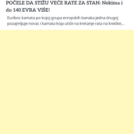
POČELE DA STIŽU VEĆE RATE ZA STAN: Nekima i
do 140 EVRA VIŠE!
Euribor, kamata po kojoj grupa evropskih banaka jedna drugoj
pozajmljuje novac i kamata koja utiče na kretanje rata na kredite…