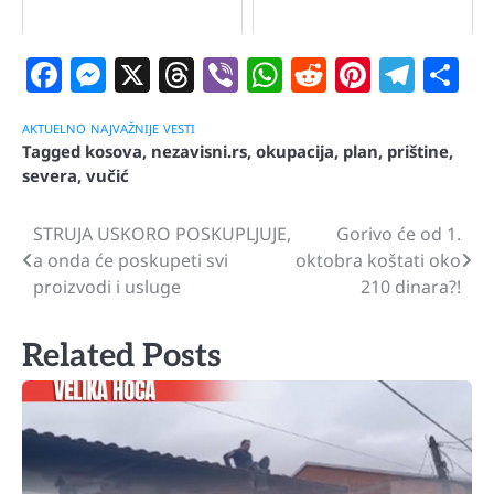
Facebook
Messenger
X
Threads
Viber
WhatsApp
Reddit
Pintere
Tele
S
AKTUELNO
NAJVAŽNIJE
VESTI
Tagged
kosova
,
nezavisni.rs
,
okupacija
,
plan
,
prištine
,
severa
,
vučić
STRUJA USKORO POSKUPLJUJE,
Gorivo će od 1.
Navigacija
a onda će poskupeti svi
oktobra koštati oko
članaka
proizvodi i usluge
210 dinara?!
Related Posts