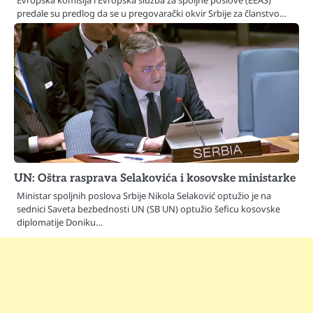
predale su predlog da se u pregovarački okvir Srbije za članstvo…
UN: Oštra rasprava Selakovića i kosovske ministarke
Ministar spoljnih poslova Srbije Nikola Selaković optužio je na
sednici Saveta bezbednosti UN (SB UN) optužio šeficu kosovske
diplomatije Doniku…