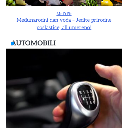
Mr D Fit
Međunarodni dan voća – Jedite prirodne
poslastice, ali umereno!
AUTOMOBILI