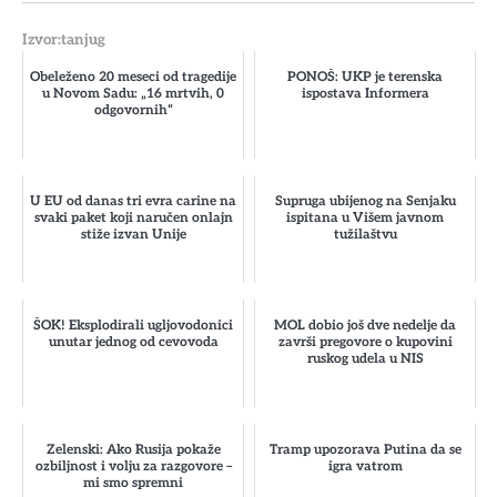
Izvor:tanjug
Obeleženo 20 meseci od tragedije
PONOŠ: UKP je terenska
u Novom Sadu: „16 mrtvih, 0
ispostava Informera
odgovornih“
U EU od danas tri evra carine na
Supruga ubijenog na Senjaku
svaki paket koji naručen onlajn
ispitana u Višem javnom
stiže izvan Unije
tužilaštvu
ŠOK! Eksplodirali ugljovodonici
MOL dobio još dve nedelje da
unutar jednog od cevovoda
završi pregovore o kupovini
ruskog udela u NIS
Zelenski: Ako Rusija pokaže
Tramp upozorava Putina da se
ozbiljnost i volju za razgovore –
igra vatrom
mi smo spremni