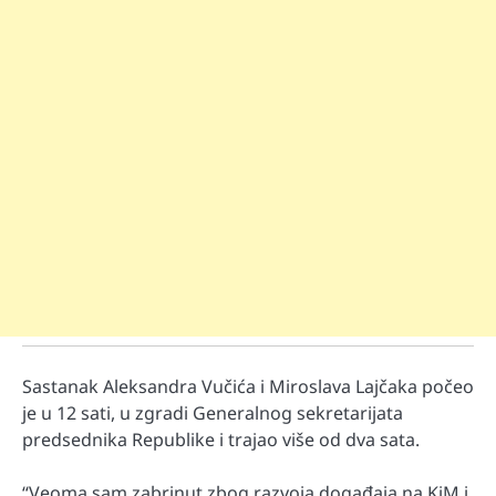
Sastanak Aleksandra Vučića i Miroslava Lajčaka počeo
je u 12 sati, u zgradi Generalnog sekretarijata
predsednika Republike i trajao više od dva sata.
“Veoma sam zabrinut zbog razvoja događaja na KiM i