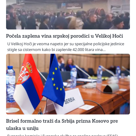
Počela zaplena vina srpskoj porodici u Velikoj Hoči
U Velikoj Hoči je veoma napeto jer su specijalne policijske jedinice
stigle sa cisternom kako bi zaplenile 42.000 litara vina…
Brisel formalno traži da Srbija prizna Kosovo pre
ulaska u uniju
Evropska komisija i Evropska služba za spoljne poslove (EEAS)