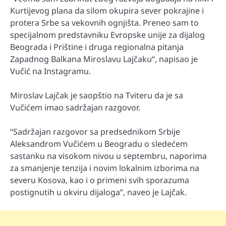
Kurtijevog plana da silom okupira sever pokrajine i
protera Srbe sa vekovnih ognjišta. Preneo sam to
specijalnom predstavniku Evropske unije za dijalog
Beograda i Prištine i druga regionalna pitanja
Zapadnog Balkana Miroslavu Lajčaku“, napisao je
Vučić na Instagramu.
Miroslav Lajčak je saopštio na Tviteru da je sa
Vučićem imao sadržajan razgovor.
“Sadržajan razgovor sa predsednikom Srbije
Aleksandrom Vučićem u Beogradu o sledećem
sastanku na visokom nivou u septembru, naporima
za smanjenje tenzija i novim lokalnim izborima na
severu Kosova, kao i o primeni svih sporazuma
postignutih u okviru dijaloga”, naveo je Lajčak.