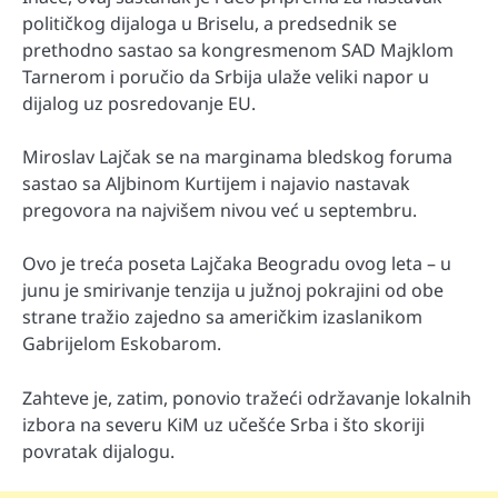
političkog dijaloga u Briselu, a predsednik se
prethodno sastao sa kongresmenom SAD Majklom
Tarnerom i poručio da Srbija ulaže veliki napor u
dijalog uz posredovanje EU.
Miroslav Lajčak se na marginama bledskog foruma
sastao sa Aljbinom Kurtijem i najavio nastavak
pregovora na najvišem nivou već u septembru.
Ovo je treća poseta Lajčaka Beogradu ovog leta – u
junu je smirivanje tenzija u južnoj pokrajini od obe
strane tražio zajedno sa američkim izaslanikom
Gabrijelom Eskobarom.
Zahteve je, zatim, ponovio tražeći održavanje lokalnih
izbora na severu KiM uz učešće Srba i što skoriji
povratak dijalogu.