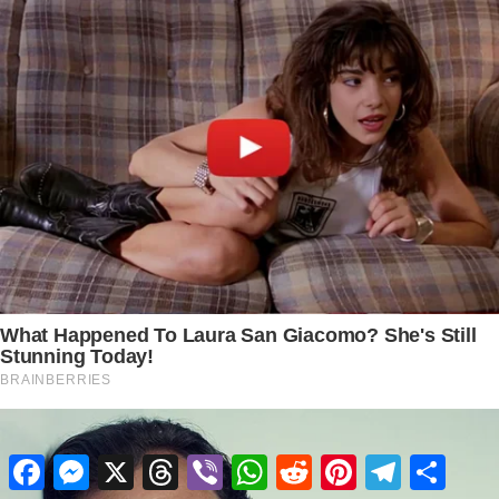
Facebook
Messenger
X
Threads
Viber
WhatsApp
Reddit
Pinterest
Telegram
Share