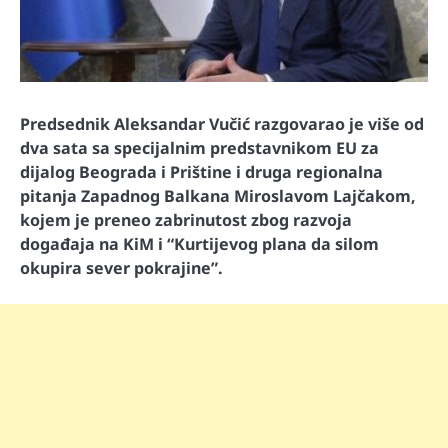
Predsednik Aleksandar Vučić razgovarao je više od
dva sata sa specijalnim predstavnikom EU za
dijalog Beograda i Prištine i druga regionalna
pitanja Zapadnog Balkana Miroslavom Lajčakom,
kojem je preneo zabrinutost zbog razvoja
događaja na KiM i “Kurtijevog plana da silom
okupira sever pokrajine”.