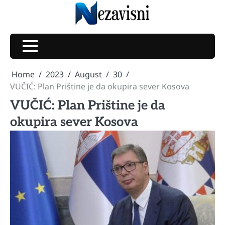
Skip
to
content
Home
2023
August
30
VUČIĆ: Plan Prištine je da okupira sever Kosova
VUČIĆ: Plan Prištine je da
okupira sever Kosova