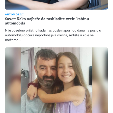
AUTOMOBILI
Savet: Kako najbrže da rashladite vrelu kabinu
automobila
Nije posebno prijatno kada nas posle napornog dana na poslu u
automobilu dočeka nepodnošljiva vrelina, sedište u koje ne
možemo…