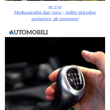
Mr D Fit
Međunarodni dan voća – Jedite prirodne
poslastice, ali umereno!
AUTOMOBILI