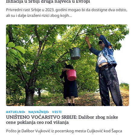
Inflacija u Srbiji druga najveća u Evropi
Privredni rast Srbije u 2023. godini mogao bi da dostigne dva odsto,
ali su i dalje izraženi rizici zbog kojih…
AKTUELNO
NAJVAŽNIJE
VESTI
UNIŠTENO VOĆARSTVO SRBIJE: Dalibor zbog niske
cene poklanja ceo rod višanja
Pošto je Dalibor Vujković iz pocerskog mesta Culjković kod Šapca