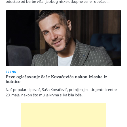
odustao od berbe višanja zbog niske otkupne cene i obećao…
SCENA
Prvo oglašavanje Saše Kovačevića nakon izlaska iz
bolnice
Naš popularni pevač, Saša Kovačević, primljen je u Urgentni centar
20. maja, nakon što mu je krvna slika bila loša…