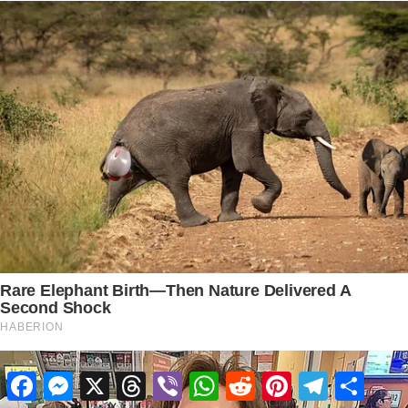
Facebook
Messenger
X
Threads
Viber
WhatsApp
Reddit
Pinterest
Telegram
Share