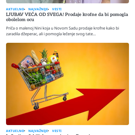
AKTUELNO
NAJVAŽNIJE
VESTI
LJUBAV VEĆA OD SVEGA! Prodaje krofne da bi pomogla
obolelom ocu
Priča o malenoj Nini koja u Novom Sadu prodaje krofne kako bi
zaradila džeperac, ali i pomogla lečenje svog tate…
AKTUELNO
NAJVAŽNIJE
VESTI