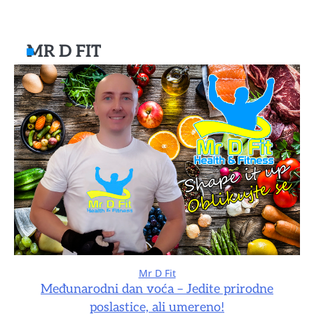
MR D FIT
Mr D Fit
Međunarodni dan voća – Jedite prirodne
poslastice, ali umereno!