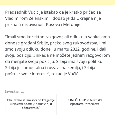
Predsednik Vučić je istakao da je kratko pričao sa
Vladimirom Zelenskim, i dodao je da Ukrajina nije
priznala nezavisnost Kosova i Metohije.
“Imali smo korektan razgovor, ali odluku o sankcijama
donose građani Srbije, preko svog rukovodstva, i mi
smo svoju odluku doneli u martu 2022. godine, i dali
svoju poziciju. I nikada ne možete jednim razgovorom
da menjate svoju poziciju. Srbija ima svoju politiku,
Srbija je samostalna i nezavisna zemlja, i Srbija
poštuje svoje interese”, rekao je Vučić.
Izvor:tanjug
Obeleženo 20 meseci od tragedije
PONOŠ: UKP je terenska
u Novom Sadu: „16 mrtvih, 0
ispostava Informera
odgovornih“