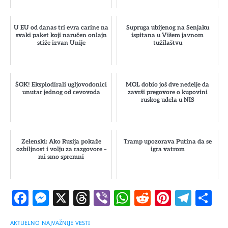
U EU od danas tri evra carine na
Supruga ubijenog na Senjaku
svaki paket koji naručen onlajn
ispitana u Višem javnom
stiže izvan Unije
tužilaštvu
ŠOK! Eksplodirali ugljovodonici
MOL dobio još dve nedelje da
unutar jednog od cevovoda
završi pregovore o kupovini
ruskog udela u NIS
Zelenski: Ako Rusija pokaže
Tramp upozorava Putina da se
ozbiljnost i volju za razgovore –
igra vatrom
mi smo spremni
Facebook
Messenger
X
Threads
Viber
WhatsApp
Reddit
Pintere
Tele
S
AKTUELNO
NAJVAŽNIJE
VESTI