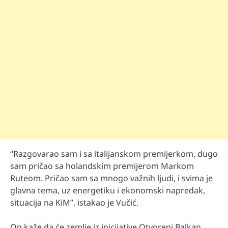
“Razgovarao sam i sa italijanskom premijerkom, dugo
sam pričao sa holandskim premijerom Markom
Ruteom. Pričao sam sa mnogo važnih ljudi, i svima je
glavna tema, uz energetiku i ekonomski napredak,
situacija na KiM”, istakao je Vučić.
On kaže da će zemlje iz inicijative Otvoreni Balkan