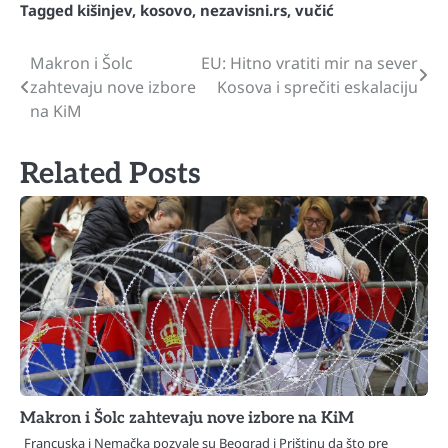
Tagged
kišinjev
,
kosovo
,
nezavisni.rs
,
vučić
Makron i Šolc
EU: Hitno vratiti mir na sever
Navigacija
zahtevaju nove izbore
Kosova i sprečiti eskalaciju
članaka
na KiM
Related Posts
Makron i Šolc zahtevaju nove izbore na KiM
Francuska i Nemačka pozvale su Beograd i Prištinu da što pre