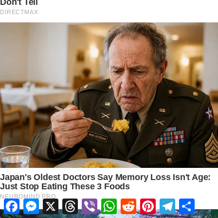
Facebook
Messenger
X
Threads
Viber
WhatsApp
Reddit
Pinterest
Telegram
Share