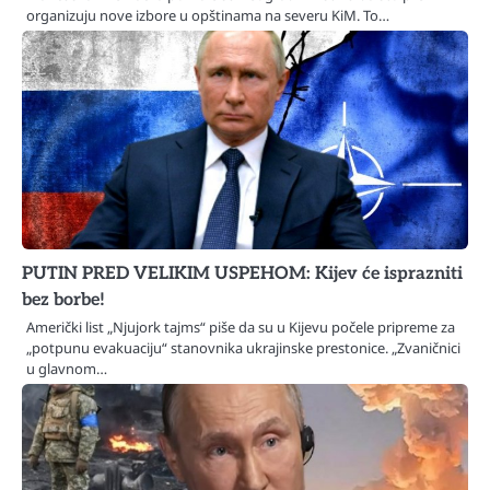
organizuju nove izbore u opštinama na severu KiM. To…
PUTIN PRED VELIKIM USPEHOM: Kijev će isprazniti
bez borbe!
Američki list „Njujork tajms“ piše da su u Kijevu počele pripreme za
„potpunu evakuaciju“ stanovnika ukrajinske prestonice. „Zvaničnici
u glavnom…