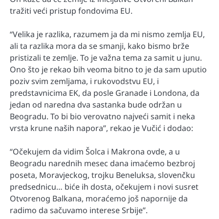
tražiti veći pristup fondovima EU.
“Velika je razlika, razumem ja da mi nismo zemlja EU,
ali ta razlika mora da se smanji, kako bismo brže
pristizali te zemlje. To je važna tema za samit u junu.
Ono što je rekao bih veoma bitno to je da sam uputio
poziv svim zemljama, i rukovodstvu EU, i
predstavnicima EK, da posle Granade i Londona, da
jedan od naredna dva sastanka bude održan u
Beogradu. To bi bio verovatno najveći samit i neka
vrsta krune naših napora”, rekao je Vučić i dodao:
“Očekujem da vidim Šolca i Makrona ovde, a u
Beogradu narednih mesec dana imaćemo bezbroj
poseta, Moravjeckog, trojku Beneluksa, slovenčku
predsednicu… biće ih dosta, očekujem i novi susret
Otvorenog Balkana, moraćemo još napornije da
radimo da sačuvamo interese Srbije”.