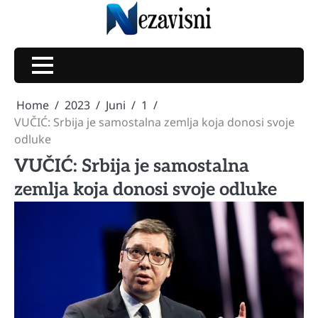
Skip
to
content
Home
2023
Juni
1
VUČIĆ: Srbija je samostalna zemlja koja donosi svoje
odluke
VUČIĆ: Srbija je samostalna
zemlja koja donosi svoje odluke