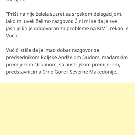
“Priština nije želela susret sa srpskom delegacijom,
iako mi uvek želimo razgovor. Čini mi se da je sve
jasnije ko je odgovoran za probleme na KiM”, rekao je
Vučić.
Vučić ističe da je imao dobar razgovor sa
predsednikom Poljske Andžejom Dudom, mađarskim
premijerom Orbanom, sa austrijskim premijerom,
predstavnicima Crne Gore i Severne Makedonije.