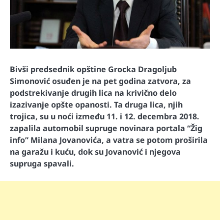
Bivši predsednik opštine Grocka Dragoljub
Simonović osuđen je na pet godina zatvora, za
podstrekivanje drugih lica na krivično delo
izazivanje opšte opanosti. Ta druga lica, njih
trojica, su u noći između 11. i 12. decembra 2018.
zapalila automobil supruge novinara portala “Žig
info” Milana Jovanovića, a vatra se potom proširila
na garažu i kuću, dok su Jovanović i njegova
supruga spavali.