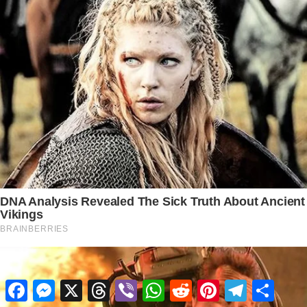
Facebook
Messenger
X
Threads
Viber
WhatsApp
Reddit
Pinterest
Telegram
Share