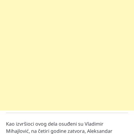
Kao izvršioci ovog dela osuđeni su Vladimir
Mihajlović, na četiri godine zatvora, Aleksandar