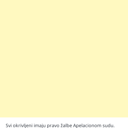
Svi okrivljeni imaju pravo žalbe Apelacionom sudu.