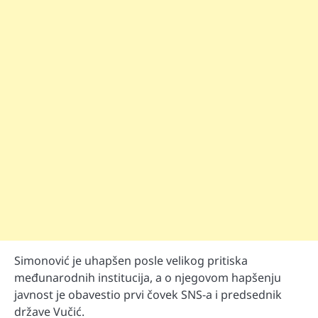
Simonović je uhapšen posle velikog pritiska
međunarodnih institucija, a o njegovom hapšenju
javnost je obavestio prvi čovek SNS-a i predsednik
države Vučić.