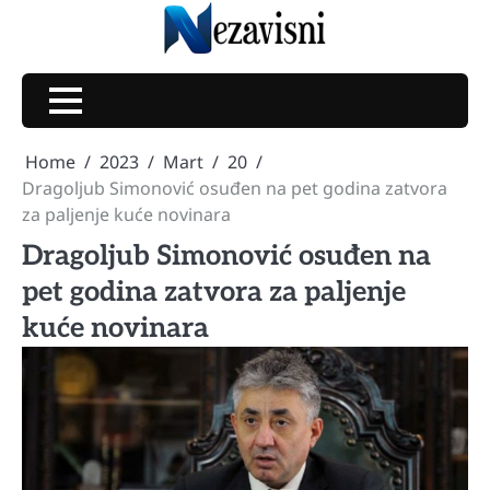
Skip
to
content
Home
2023
Mart
20
Dragoljub Simonović osuđen na pet godina zatvora
za paljenje kuće novinara
Dragoljub Simonović osuđen na
pet godina zatvora za paljenje
kuće novinara