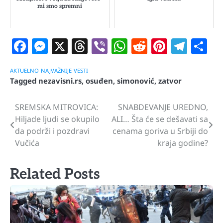
mi smo spremni
Facebook
Messenger
X
Threads
Viber
WhatsApp
Reddit
Pintere
Tele
S
AKTUELNO
NAJVAŽNIJE
VESTI
Tagged
nezavisni.rs
,
osuđen
,
simonović
,
zatvor
SREMSKA MITROVICA:
SNABDEVANJE UREDNO,
Navigacija
Hiljade ljudi se okupilo
ALI… Šta će se dešavati sa
članaka
da podrži i pozdravi
cenama goriva u Srbiji do
Vučića
kraja godine?
Related Posts