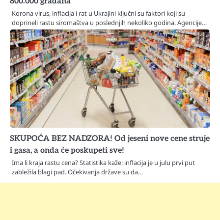
800.000 građana
Korona virus, inflacija i rat u Ukrajini ključni su faktori koji su
doprineli rastu siromaštva u poslednjih nekoliko godina. Agencije…
SKUPOĆA BEZ NADZORA! Od jeseni nove cene struje
i gasa, a onda će poskupeti sve!
Ima li kraja rastu cena? Statistika kaže: inflacija je u julu prvi put
zabležila blagi pad. Očekivanja države su da…