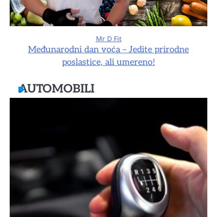
Mr D Fit
Međunarodni dan voća – Jedite prirodne
poslastice, ali umereno!
AUTOMOBILI