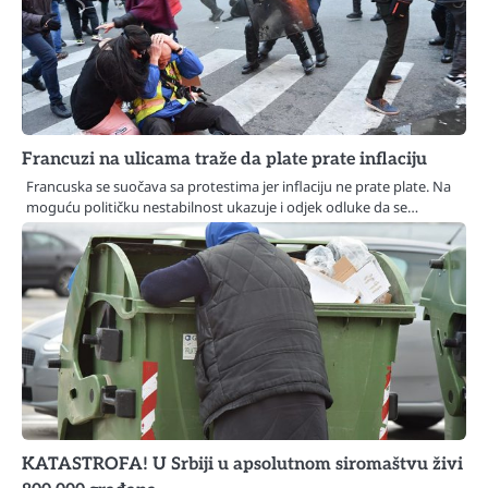
Francuzi na ulicama traže da plate prate inflaciju
Francuska se suočava sa protestima jer inflaciju ne prate plate. Na
moguću političku nestabilnost ukazuje i odjek odluke da se…
KATASTROFA! U Srbiji u apsolutnom siromaštvu živi