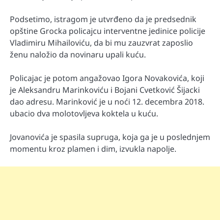
Podsetimo, istragom je utvrđeno da je predsednik
opštine Grocka policajcu interventne jedinice policije
Vladimiru Mihailoviću, da bi mu zauzvrat zaposlio
ženu naložio da novinaru upali kuću.
Policajac je potom angažovao Igora Novakovića, koji
je Aleksandru Marinkoviću i Bojani Cvetković Šijacki
dao adresu. Marinković je u noći 12. decembra 2018.
ubacio dva molotovljeva koktela u kuću.
Jovanovića je spasila supruga, koja ga je u poslednjem
momentu kroz plamen i dim, izvukla napolje.