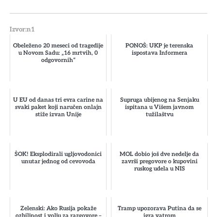
Izvor:n1
Obeleženo 20 meseci od tragedije
PONOŠ: UKP je terenska
u Novom Sadu: „16 mrtvih, 0
ispostava Informera
odgovornih“
U EU od danas tri evra carine na
Supruga ubijenog na Senjaku
svaki paket koji naručen onlajn
ispitana u Višem javnom
stiže izvan Unije
tužilaštvu
ŠOK! Eksplodirali ugljovodonici
MOL dobio još dve nedelje da
unutar jednog od cevovoda
završi pregovore o kupovini
ruskog udela u NIS
Zelenski: Ako Rusija pokaže
Tramp upozorava Putina da se
ozbiljnost i volju za razgovore –
igra vatrom