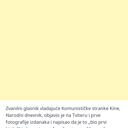
Zvanilni glasnik vladajuće Komunističke stranke Kine,
Narodni dnevnik, objavio je na Tviteru i prve
fotografije izdanaka i napisao da je to „bio prvi