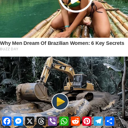
Facebook
Messenger
X
Threads
Viber
WhatsApp
Reddit
Pinterest
Telegram
Share