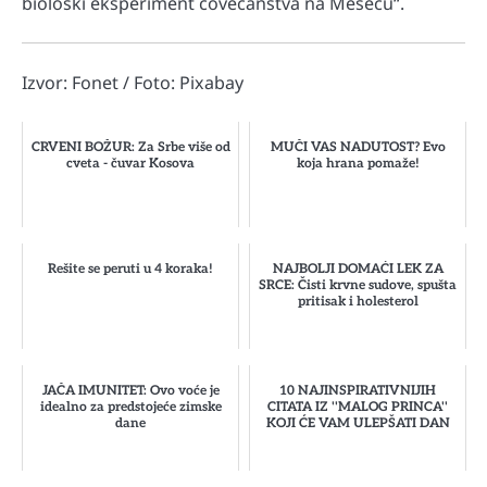
biološki eksperiment čovečanstva na Mesecu“.
Izvor: Fonet / Foto: Pixabay
CRVENI BOŽUR: Za Srbe više od
MUČI VAS NADUTOST? Evo
cveta - čuvar Kosova
koja hrana pomaže!
Rešite se peruti u 4 koraka!
NAJBOLJI DOMAĆI LEK ZA
SRCE: Čisti krvne sudove, spušta
pritisak i holesterol
JAČA IMUNITET: Ovo voće je
10 NAJINSPIRATIVNIJIH
idealno za predstojeće zimske
CITATA IZ ''MALOG PRINCA''
dane
KOJI ĆE VAM ULEPŠATI DAN