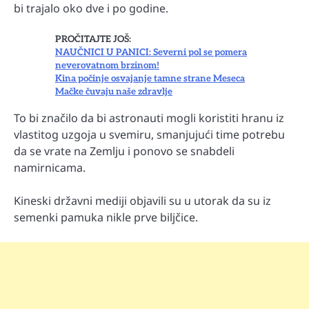
bi trajalo oko dve i po godine.
PROČITAJTE JOŠ:
NAUČNICI U PANICI: Severni pol se pomera
neverovatnom brzinom!
Kina počinje osvajanje tamne strane Meseca
Mačke čuvaju naše zdravlje
To bi značilo da bi astronauti mogli koristiti hranu iz
vlastitog uzgoja u svemiru, smanjujući time potrebu
da se vrate na Zemlju i ponovo se snabdeli
namirnicama.
Kineski državni mediji objavili su u utorak da su iz
semenki pamuka nikle prve biljčice.