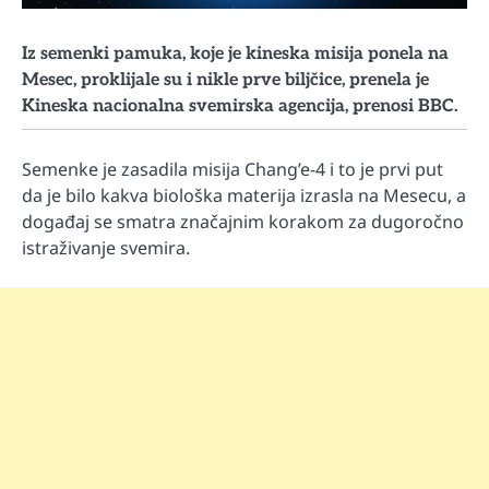
Iz semenki pamuka, koje je kineska misija ponela na
Mesec, proklijale su i nikle prve biljčice, prenela je
Kineska nacionalna svemirska agencija, prenosi BBC.
Semenke je zasadila misija Chang’e-4 i to je prvi put
da je bilo kakva biološka materija izrasla na Mesecu, a
događaj se smatra značajnim korakom za dugoročno
istraživanje svemira.