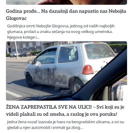
Godina prođe… Na današnji dan napustio nas Nebojša
Glogovac
Godišnjica smrti Nebojše Glogovca, jednog od naših najboljih
glumaca, prolazi u znaku sećanja na ovog velikog umetnika.
Njegove kolege i…
ŽENA ZAPREPASTILA SVE NA ULICI! – Svi koji su je
videli plakali su od smeha, a razlog je ova poruka!
Jedna žena vozač izazvala je haos na beogradskim ulicama, a svi su
gledali u njen automobil i snimali ga zbog…