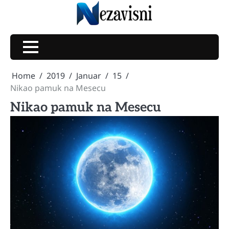
Skip
to
content
Home
2019
Januar
15
Nikao pamuk na Mesecu
Nikao pamuk na Mesecu