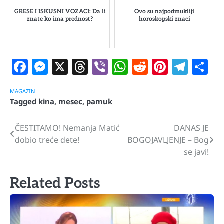
GREŠE I ISKUSNI VOZAČI: Da li
Ovo su najpodmukliji
znate ko ima prednost?
horoskopski znaci
Facebook
Messenger
X
Threads
Viber
WhatsApp
Reddit
Pintere
Tele
S
MAGAZIN
Tagged
kina
,
mesec
,
pamuk
ČESTITAMO! Nemanja Matić
DANAS JE
Navigacija
dobio treće dete!
BOGOJAVLJENJE – Bog
članaka
se javi!
Related Posts