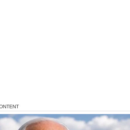
Mr D Fit
prirodne
Međunarodni dan voća – Jedite prirodn
poslastice, ali umereno!