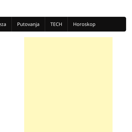
eza
Putovanja
TECH
Horoskop