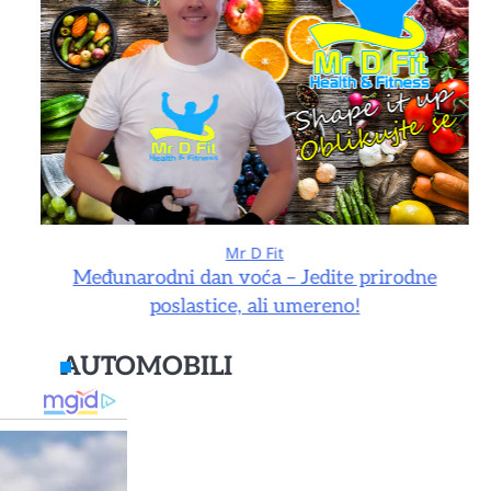
Mr D Fit
e
Međunarodni dan voća – Jedite prirodne
poslastice, ali umereno!
AUTOMOBILI