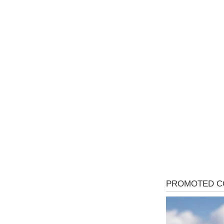
Mr D Fit
Međunarodni dan voća – Jedite 
poslastice, ali umereno!