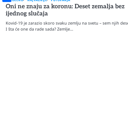
Oni ne znaju za koronu: Deset zemalja bez
Share
ijednog slučaja
Kovid-19 je zarazio skoro svaku zemlju na svetu – sem njih des
I šta će one da rade sada? Zemlje…