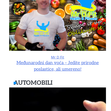
Mr D Fit
e
Međunarodni dan voća – Jedite prirodne
poslastice, ali umereno!
AUTOMOBILI