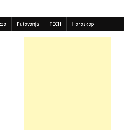
eza
Putovanja
TECH
Horoskop