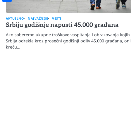
Share
AKTUELNO
NAJVAŽNIJE
VESTI
Srbiju godišnje napusti 45.000 građana
Ako saberemo ukupne troškove vaspitanja i obrazovanja kojih
Srbija odrekla kroz prosečni godišnji odliv 45.000 građana, oni
kreću…