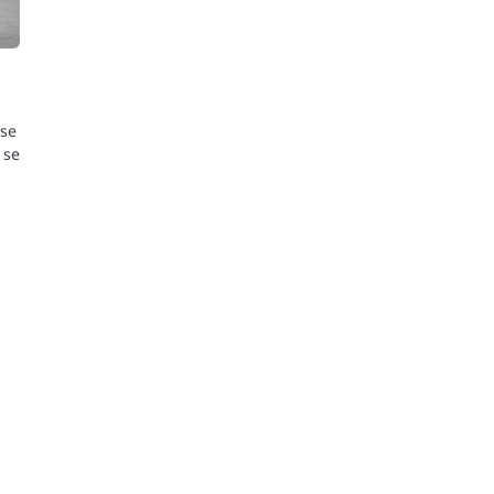
 se
 se