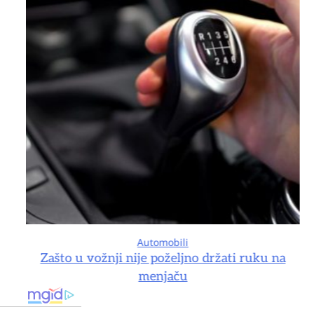
Automobili
na
Zašto u vožnji nije poželjno držati ruku na
menjaču