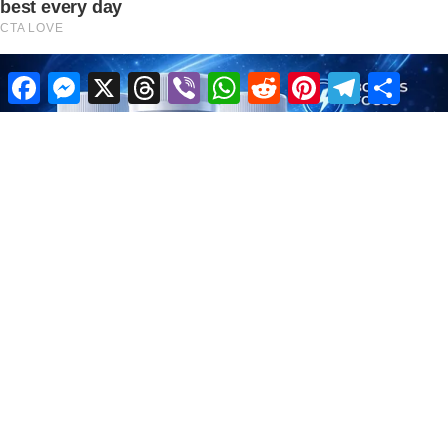
Facebook
Messenger
X
Threads
Viber
WhatsApp
Reddit
Pinterest
Telegram
Share