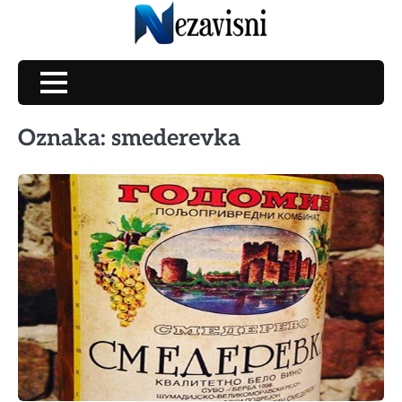
Skip
to
content
Oznaka:
smederevka