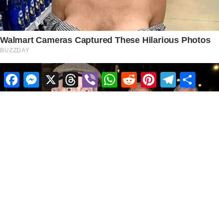
Facebook
Messenger
X
Threads
Viber
WhatsApp
Reddit
Pinterest
Telegram
Share