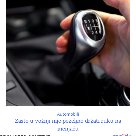
Automobili
Zašto u vožnji nije poželjno držati ruku na
menjaču