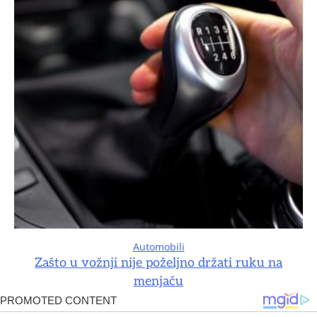
Automobili
Zašto u vožnji nije poželjno držati ruku na
menjaču