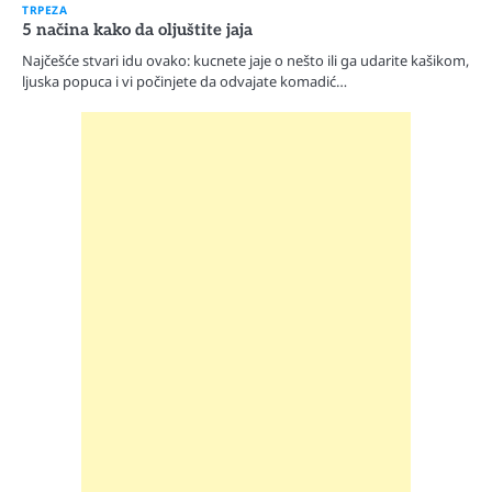
TRPEZA
5 načina kako da oljuštite jaja
Najčešće stvari idu ovako: kucnete jaje o nešto ili ga udarite kašikom,
ljuska popuca i vi počinjete da odvajate komadić…