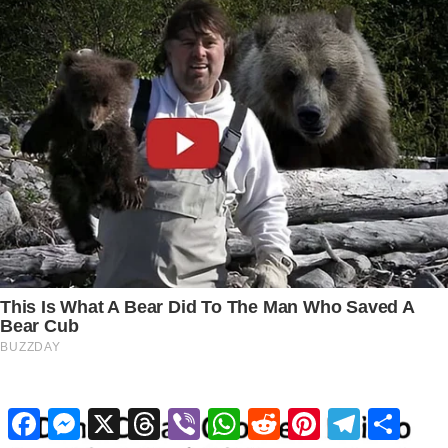
Facebook
Messenger
X
Threads
Viber
WhatsApp
Reddit
Pinterest
Telegram
Share