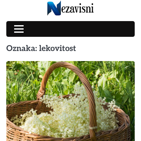
Skip
to
content
Oznaka:
lekovitost