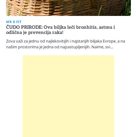
MR D FIT
ČUDO PRIRODE: Ova biljka leči bronhitis, astmu i
odlična je prevencija raka!
Zova važi za jednu od najlekovitijih i najstarijih biljaka Evrope, a na
našim prostorima je jedna od najzastupljenijih. Naime, svi…