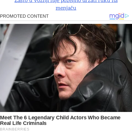
Zašto u vožnji nije poželjno držati ruku na
menjaču