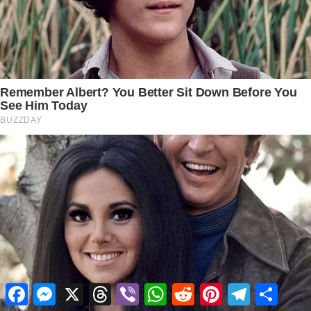
Facebook
Messenger
X
Threads
Viber
WhatsApp
Reddit
Pinterest
Telegram
Share