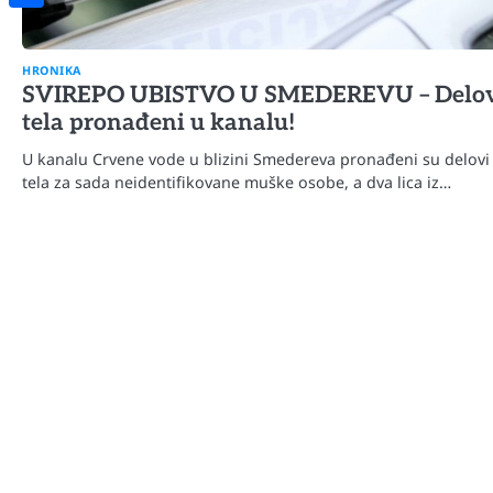
Share
HRONIKA
SVIREPO UBISTVO U SMEDEREVU – Delo
tela pronađeni u kanalu!
U kanalu Crvene vode u blizini Smedereva pronađeni su delovi
tela za sada neidentifikovane muške osobe, a dva lica iz…