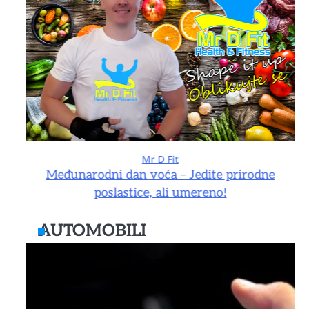
Mr D Fit
e
Međunarodni dan voća – Jedite prirodne
poslastice, ali umereno!
AUTOMOBILI