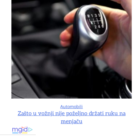
Automobili
na
Zašto u vožnji nije poželjno držati ruku na
menjaču