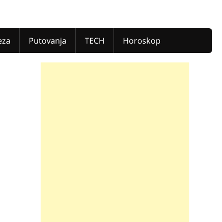
eza
Putovanja
TECH
Horoskop