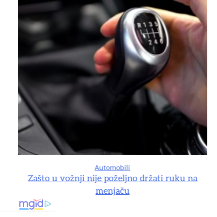
Automobili
na
Zašto u vožnji nije poželjno držati ruku na
menjaču