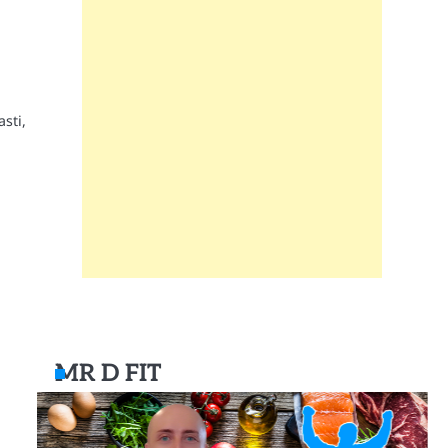
sti,
MR D FIT