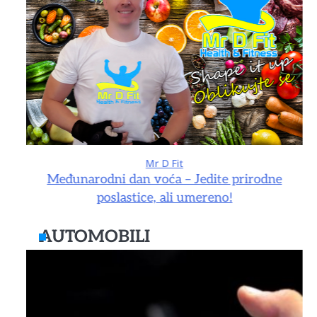
Mr D Fit
e
Međunarodni dan voća – Jedite prirodne
poslastice, ali umereno!
AUTOMOBILI