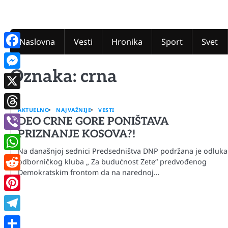
Skip
to
content
Naslovna
Vesti
Hronika
Sport
Svet
Facebook
Oznaka:
crna
Messenger
X
AKTUELNO
NAJVAŽNIJE
VESTI
Threads
DEO CRNE GORE PONIŠTAVA
PRIZNANJE KOSOVA?!
Viber
Na današnjoj sednici Predsedništva DNP podržana je odluka
WhatsApp
odborničkog kluba „ Za budućnost Zete“ predvođenog
Demokratskim frontom da na narednoj…
Reddit
Pinterest
Telegram