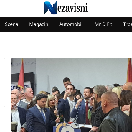
Scena
Magazin
Automobili
Mr D Fit
Trp