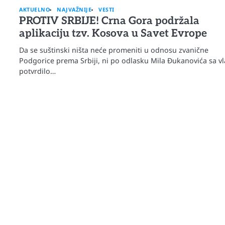
AKTUELNO
NAJVAŽNIJE
VESTI
PROTIV SRBIJE! Crna Gora podržala
aplikaciju tzv. Kosova u Savet Evrope
Da se suštinski ništa neće promeniti u odnosu zvanične
Podgorice prema Srbiji, ni po odlasku Mila Đukanovića sa vla
potvrdilo…