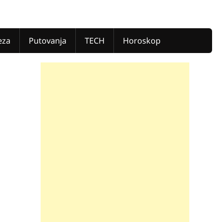
eza
Putovanja
TECH
Horoskop