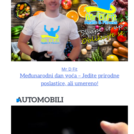
Mr D Fit
e
Međunarodni dan voća – Jedite prirodne
poslastice, ali umereno!
AUTOMOBILI