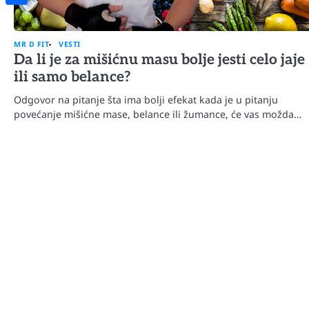
Share
MR D FIT
VESTI
Da li je za mišićnu masu bolje jesti celo jaje
ili samo belance?
Odgovor na pitanje šta ima bolji efekat kada je u pitanju
povećanje mišićne mase, belance ili žumance, će vas možda…