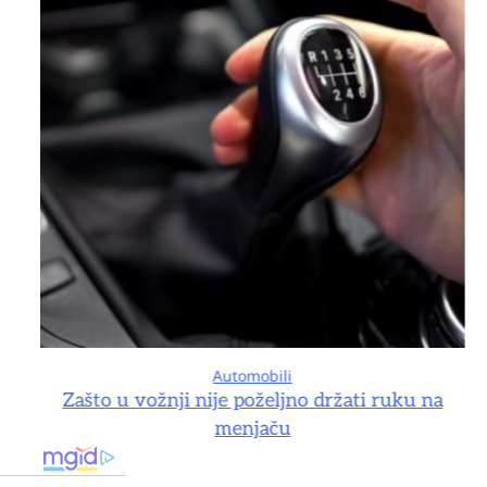
Automobili
na
Zašto u vožnji nije poželjno držati ruku na
menjaču