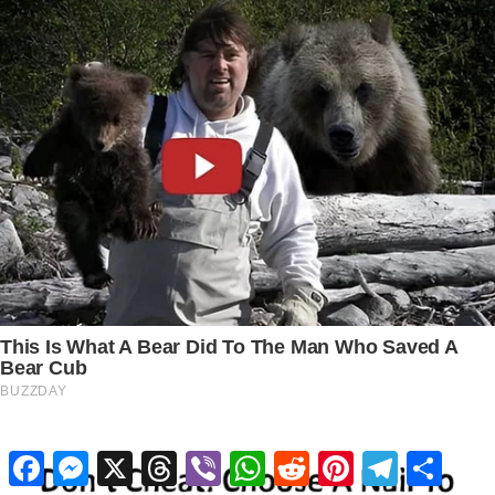
Facebook
Messenger
X
Threads
Viber
WhatsApp
Reddit
Pinterest
Telegram
Share