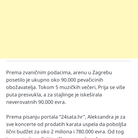
Prema zvaničnim podacima, arenu u Zagrebu
posetilo je ukupno oko 90.000 pevačicinih
obožavatelja. Tokom 5 muzičkih večeri, Prija se više
puta presvukla, a za stajlinge je iskeširala
neverovatnih 90.000 evra.
Prema pisanju portala “24sata.hr”, Aleksandra je za
sve koncerte od prodatih karata uspela da poboljša
lični budžet za oko 2 miliona i 780.000 evra. Od tog