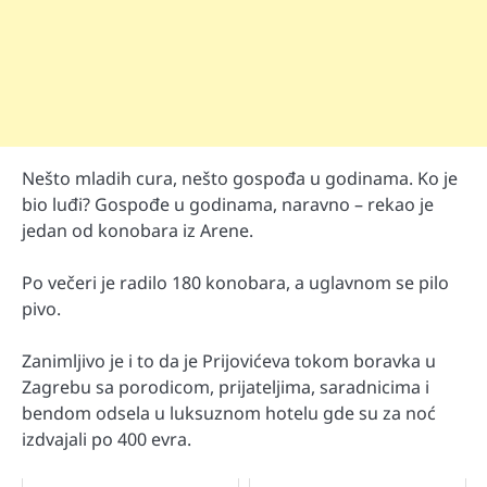
Nešto mladih cura, nešto gospođa u godinama. Ko je
bio luđi? Gospođe u godinama, naravno – rekao je
jedan od konobara iz Arene.
Po večeri je radilo 180 konobara, a uglavnom se pilo
pivo.
Zanimljivo je i to da je Prijovićeva tokom boravka u
Zagrebu sa porodicom, prijateljima, saradnicima i
bendom odsela u luksuznom hotelu gde su za noć
izdvajali po 400 evra.