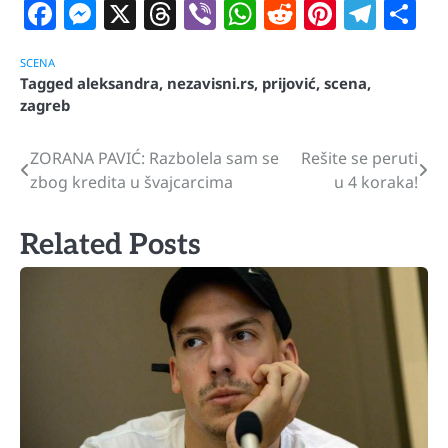
Facebook
Messenger
X
Threads
Viber
WhatsApp
Reddit
Pintere
Tele
S
SCENA
Tagged
aleksandra
,
nezavisni.rs
,
prijović
,
scena
,
zagreb
ZORANA PAVIĆ: Razbolela sam se
Rešite se peruti
Navigacija
zbog kredita u švajcarcima
u 4 koraka!
članaka
Related Posts