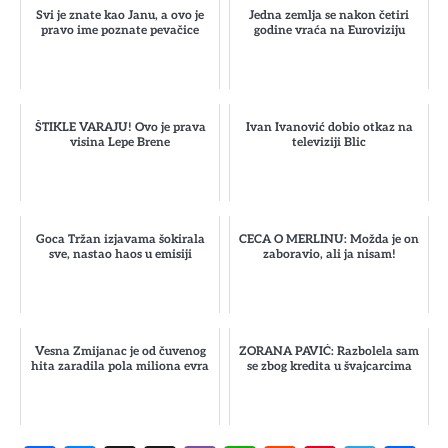
Svi je znate kao Janu, a ovo je
Jedna zemlja se nakon četiri
pravo ime poznate pevačice
godine vraća na Euroviziju
ŠTIKLE VARAJU! Ovo je prava
Ivan Ivanović dobio otkaz na
visina Lepe Brene
televiziji Blic
Goca Tržan izjavama šokirala
CECA O MERLINU: Možda je on
sve, nastao haos u emisiji
zaboravio, ali ja nisam!
Vesna Zmijanac je od čuvenog
ZORANA PAVIĆ: Razbolela sam
hita zaradila pola miliona evra
se zbog kredita u švajcarcima