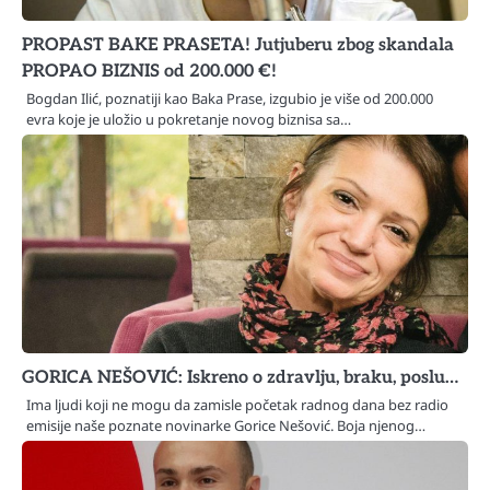
PROPAST BAKE PRASETA! Jutjuberu zbog skandala
PROPAO BIZNIS od 200.000 €!
Bogdan Ilić, poznatiji kao Baka Prase, izgubio je više od 200.000
evra koje je uložio u pokretanje novog biznisa sa…
GORICA NEŠOVIĆ: Iskreno o zdravlju, braku, poslu…
Ima ljudi koji ne mogu da zamisle početak radnog dana bez radio
emisije naše poznate novinarke Gorice Nešović. Boja njenog…