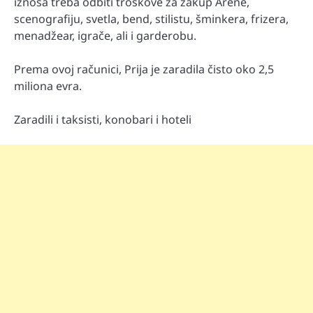
iznosa treba odbiti troškove za zakup Arene,
scenografiju, svetla, bend, stilistu, šminkera, frizera,
menadžear, igrače, ali i garderobu.
Prema ovoj računici, Prija je zaradila čisto oko 2,5
miliona evra.
Zaradili i taksisti, konobari i hoteli