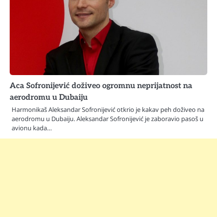
Aca Sofronijević doživeo ogromnu neprijatnost na
aerodromu u Dubaiju
Harmonikaš Aleksandar Sofronijević otkrio je kakav peh doživeo na
aerodromu u Dubaiju. Aleksandar Sofronijević je zaboravio pasoš u
avionu kada…