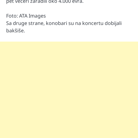
pet večeri zaradili oko 4.000 evra.
Foto: ATA Images
Sa druge strane, konobari su na koncertu dobijali
bakšiše.