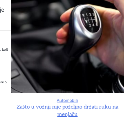
je
 koji
ore o
Automobili
na
Zašto u vožnji nije poželjno držati ruku na
menjaču