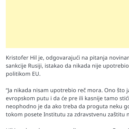
Kristofer Hil je, odgovarajući na pitanja novina
sankcije Rusiji, istakao da nikada nije upotrebi
Mr D Fit
Međunarodni dan voća – Jedite 
politikom EU.
poslastice, ali umereno!
“Ja nikada nisam upotrebio reč mora. Ono što j
evropskom putu i da će pre ili kasnije tamo stić
neophodno je da ako treba da proguta neku go
tokom posete Institutu za zdravstvenu zaštitu m