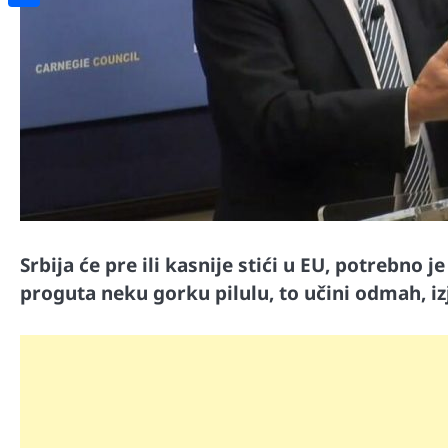
Share
Srbija će pre ili kasnije stići u EU, potrebno j
proguta neku gorku pilulu, to učini odmah, izj