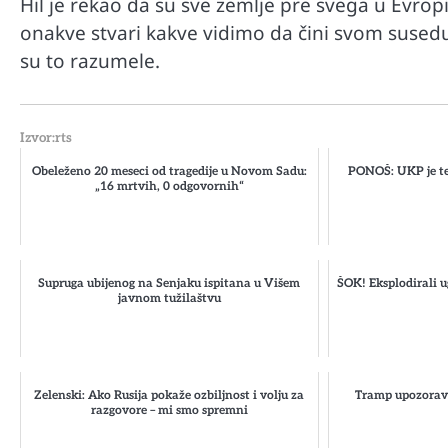
Hil je rekao da su sve zemlje pre svega u Evropi
onakve stvari kakve vidimo da čini svom susedu 
su to razumele.
Izvor:rts
Obeleženo 20 meseci od tragedije u Novom Sadu:
PONOŠ: UKP je te
„16 mrtvih, 0 odgovornih“
Supruga ubijenog na Senjaku ispitana u Višem
ŠOK! Eksplodirali u
javnom tužilaštvu
Automobili
Zašto u vožnji nije poželjno držat
menjaču
Zelenski: Ako Rusija pokaže ozbiljnost i volju za
Tramp upozorava
razgovore – mi smo spremni