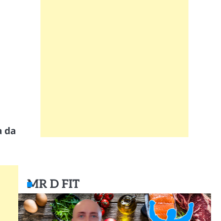
a da
MR D FIT