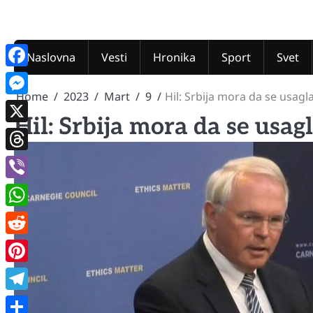
Skip
to
content
Naslovna
Vesti
Hronika
Sport
Svet
Facebook
Home
2023
Mart
9
Hil: Srbija mora da se usagl
Messenger
Hil: Srbija mora da se usag
X
Threads
Viber
WhatsApp
Reddit
Pinterest
Telegram