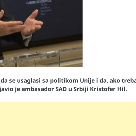
e da se usaglasi sa politikom Unije i da, ako treb
avio je ambasador SAD u Srbiji Kristofer Hil.