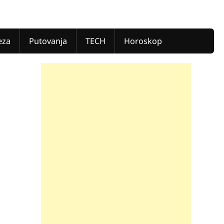
eza
Putovanja
TECH
Horoskop