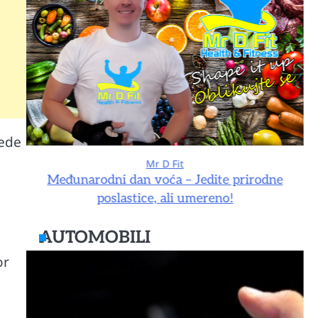
vede
Mr D Fit
e
Međunarodni dan voća – Jedite prirodne
poslastice, ali umereno!
AUTOMOBILI
or