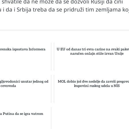
 shvatile da ne može da se dozvoli Rusiji da čini
i da i Srbija treba da se pridruži tim zemljama ko
renska ispostava Informera
U EU od danas tri evra carine na svaki paket
naručen onlajn stiže izvan Unije
gljovodonici unutar jednog od
MOL dobio još dve nedelje da završi pregov
cevovoda
kupovini ruskog udela u NIS
Automobili
i ruku na
Zašto u vožnji nije poželjno držati ruku 
menjaču
 Putina da se igra vatrom