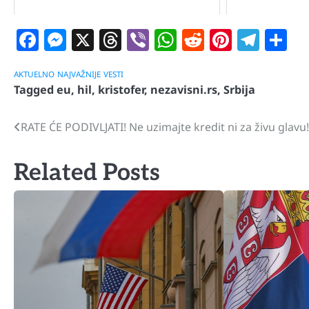
Facebook
Messenger
X
Threads
Viber
WhatsApp
Reddit
Pintere
Tele
S
AKTUELNO
NAJVAŽNIJE
VESTI
Tagged
eu
,
hil
,
kristofer
,
nezavisni.rs
,
Srbija
RATE ĆE PODIVLJATI! Ne uzimajte kredit ni za živu glavu!
Navigacija
članaka
Related Posts