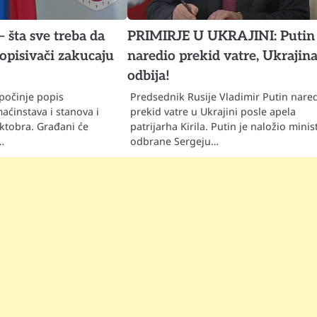
– šta sve treba da
PRIMIRJE U UKRAJINI: Putin
pisivači zakucaju
naredio prekid vatre, Ukrajin
odbija!
 počinje popis
Predsednik Rusije Vladimir Putin nared
aćinstava i stanova i
prekid vatre u Ukrajini posle apela
oktobra. Građani će
patrijarha Kirila. Putin je naložio minis
…
odbrane Sergeju…