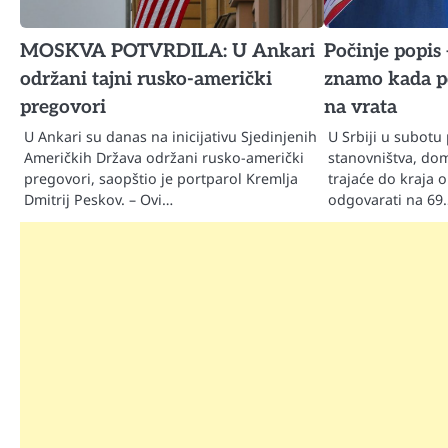
MOSKVA POTVRDILA: U Ankari
Počinje popis 
održani tajni rusko-američki
znamo kada po
pregovori
na vrata
U Ankari su danas na inicijativu Sjedinjenih
U Srbiji u subotu
Američkih Država održani rusko-američki
stanovništva, dom
pregovori, saopštio je portparol Kremlja
trajaće do kraja 
Dmitrij Peskov. – Ovi…
odgovarati na 69