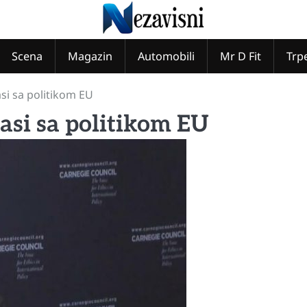
Scena
Magazin
Automobili
Mr D Fit
Trp
asi sa politikom EU
lasi sa politikom EU