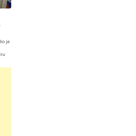
a
io je
tru