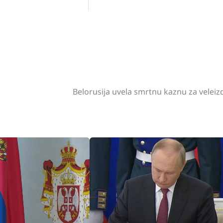
st
gram
hare
Belorusija uvela smrtnu kaznu za veleiz