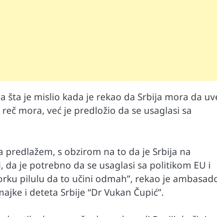
ra šta je mislio kada je rekao da Srbija mora da u
o reč mora, već je predložio da se usaglasi sa
Mr D Fit
prirodne
Međunarodni dan voća – Jedite prirodn
poslastice, ali umereno!
a predlažem, s obzirom na to da je Srbija na
i, da je potrebno da se usaglasi sa politikom EU i
rku pilulu da to učini odmah”, rekao je ambasad
ajke i deteta Srbije “Dr Vukan Čupić”.