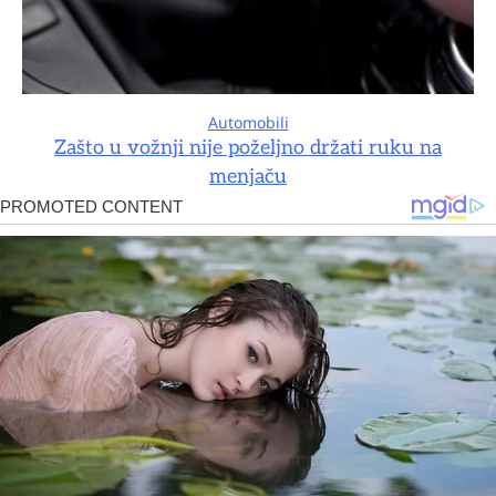
Automobili
Zašto u vožnji nije poželjno držati ruku na
menjaču