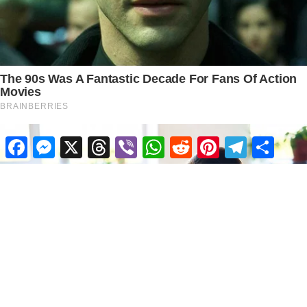
Facebook
Messenger
X
Threads
Viber
WhatsApp
Reddit
Pinterest
Telegram
Share