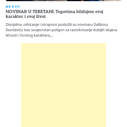
MR D FIT
NOVINAR U TERETANI: Tegovima bildujem svoj
karakter i svoj život
Disciplina, odricanje i istrajnost poslužili su novinaru Daliboru
Dunčeviću kao svojevrstan poligon za razotkrivanje dubljih slojeva
ličnosti i čvrstog karaktera,…