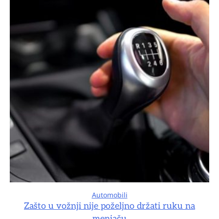
Automobili
Zašto u vožnji nije poželjno držati ruku na
menjaču