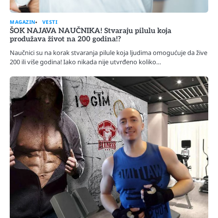
MAGAZIN
VESTI
ŠOK NAJAVA NAUČNIKA! Stvaraju pilulu koja
produžava život na 200 godina!?
Naučnici su na korak stvaranja pilule koja ljudima omogućuje da žive
200 ili više godina! Iako nikada nije utvrđeno koliko…