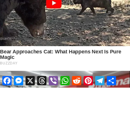
Facebook
Messenger
X
Threads
Viber
WhatsApp
Reddit
Pinterest
Telegram
Share