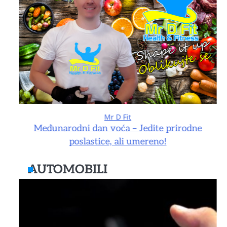
Mr D Fit
e
Međunarodni dan voća – Jedite prirodne
poslastice, ali umereno!
AUTOMOBILI