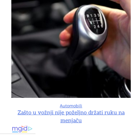
Automobili
na
Zašto u vožnji nije poželjno držati ruku na
menjaču