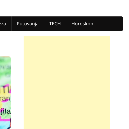
eza
Putovanja
TECH
Horoskop