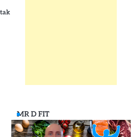
atak
MR D FIT