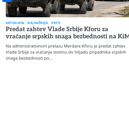
Share
AKTUELNO
NAJVAŽNIJE
VESTI
Predat zahtev Vlade Srbije Kforu za
vraćanje srpskih snaga bezbednosti na Ki
Na administrativnom prelazu Merdare Kforu je predat zahtev
Vlade Srbije za vraćanje stotinu do hiljadu pripadnika srpskih
snaga bezbednosti po…