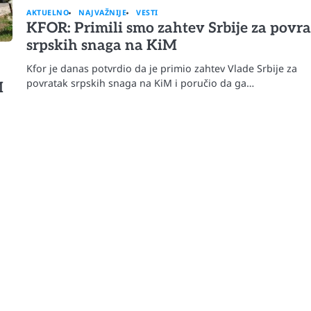
AKTUELNO
NAJVAŽNIJE
VESTI
KFOR: Primili smo zahtev Srbije za povr
srpskih snaga na KiM
Kfor je danas potvrdio da je primio zahtev Vlade Srbije za
povratak srpskih snaga na KiM i poručio da ga…
M