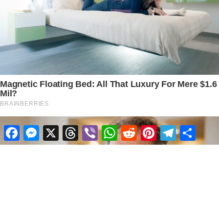
Facebook
Messenger
X
Threads
Viber
WhatsApp
Reddit
Pinterest
Telegram
Share