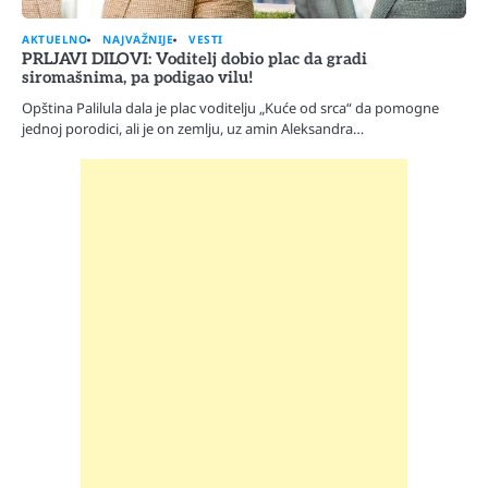
AKTUELNO
NAJVAŽNIJE
VESTI
PRLJAVI DILOVI: Voditelj dobio plac da gradi
siromašnima, pa podigao vilu!
Opština Palilula dala je plac voditelju „Kuće od srca“ da pomogne
jednoj porodici, ali je on zemlju, uz amin Aleksandra…