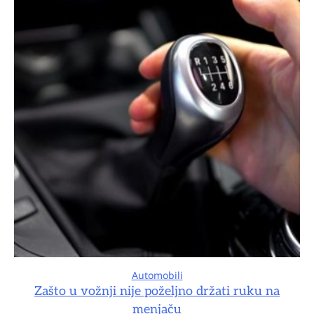
Automobili
Zašto u vožnji nije poželjno držati ruku na
menjaču