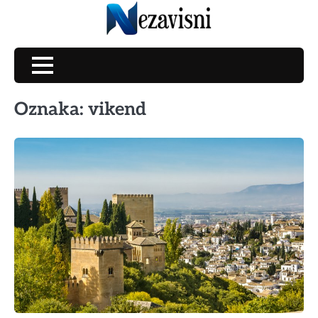
Skip
to
content
Oznaka:
vikend