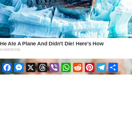
Facebook
Messenger
X
Threads
Viber
WhatsApp
Reddit
Pinterest
Telegram
Share