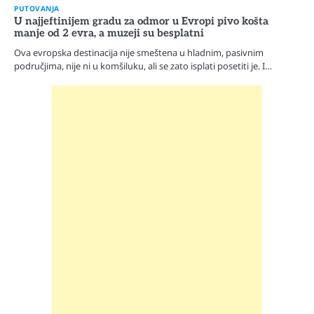
PUTOVANJA
U najjeftinijem gradu za odmor u Evropi pivo košta
manje od 2 evra, a muzeji su besplatni
Ova evropska destinacija nije smeštena u hladnim, pasivnim
područjima, nije ni u komšiluku, ali se zato isplati posetiti je. I…