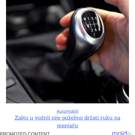
Automobili
Zašto u vožnji nije poželjno držati ruku na
menjaču