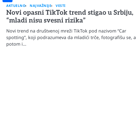
AKTUELNO
NAJVAŽNIJE
VESTI
Share
Novi opasni TikTok trend stigao u Srbiju,
“mladi nisu svesni rizika”
Novi trend na društvenoj mreži TikTok pod nazivom “Car
spotting”, koji podrazumeva da mladići trče, fotografišu se, a
potom i…