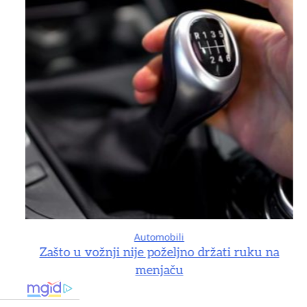
Automobili
na
Zašto u vožnji nije poželjno držati ruku na
menjaču