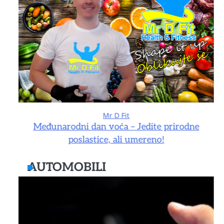
Mr D Fit
e
Međunarodni dan voća – Jedite prirodne
poslastice, ali umereno!
AUTOMOBILI