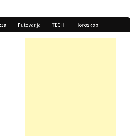
eza
Putovanja
TECH
Horoskop