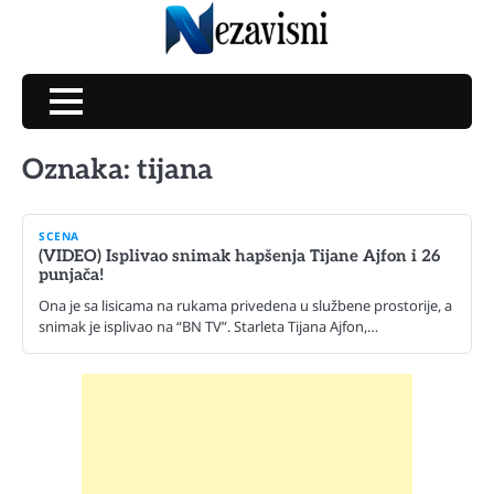
Skip
to
content
Oznaka:
tijana
SCENA
(VIDEO) Isplivao snimak hapšenja Tijane Ajfon i 26
punjača!
Ona je sa lisicama na rukama privedena u službene prostorije, a
snimak je isplivao na “BN TV”. Starleta Tijana Ajfon,…