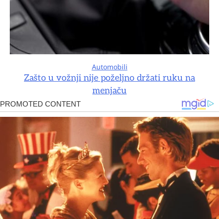
Automobili
Zašto u vožnji nije poželjno držati ruku na
menjaču