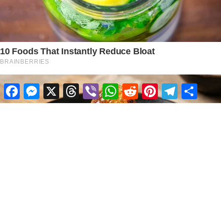
Facebook
Messenger
X
Threads
Viber
WhatsApp
Reddit
Pinterest
Telegram
Share