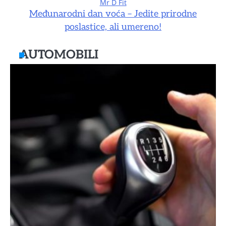
Mr D Fit
Međunarodni dan voća – Jedite prirodne
poslastice, ali umereno!
AUTOMOBILI