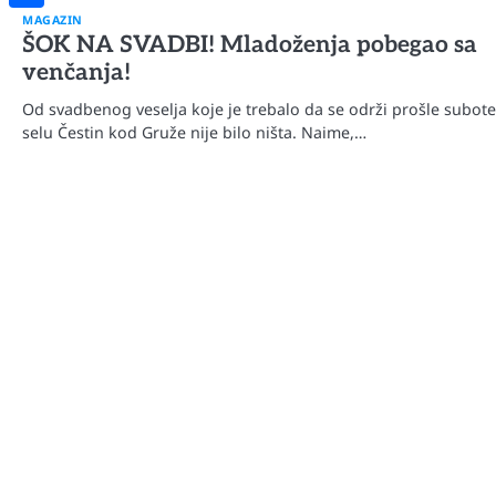
MAGAZIN
Share
ŠOK NA SVADBI! Mladoženja pobegao sa
venčanja!
Od svadbenog veselja koje je trebalo da se održi prošle subote
selu Čestin kod Gruže nije bilo ništa. Naime,…