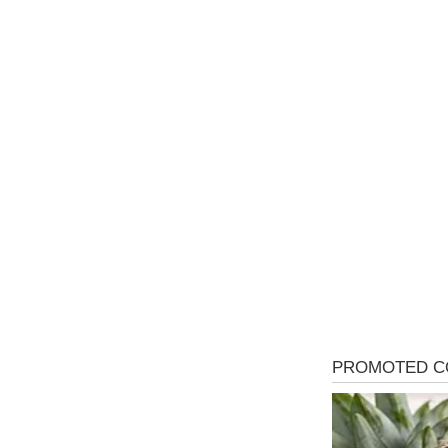
Mr D Fit
Međunarodni dan voća – Jedite 
poslastice, ali umereno!