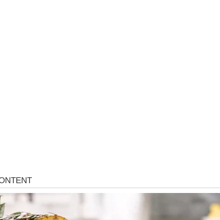
Mr D Fit
prirodne
Međunarodni dan voća – Jedite prirodn
poslastice, ali umereno!