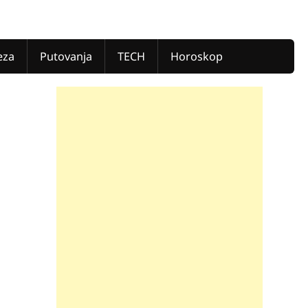
eza
Putovanja
TECH
Horoskop