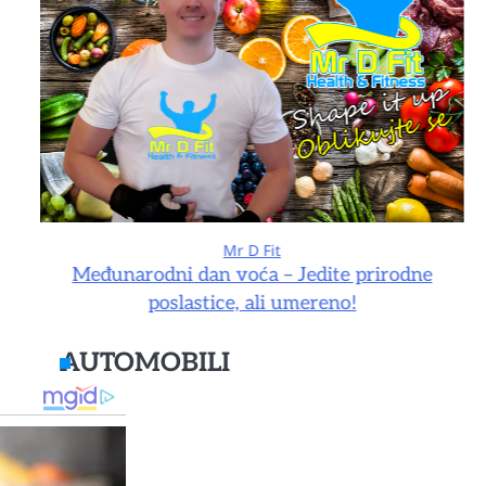
Mr D Fit
e
Međunarodni dan voća – Jedite prirodne
poslastice, ali umereno!
AUTOMOBILI