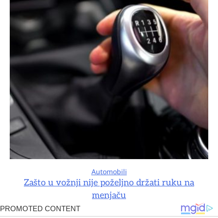
Automobili
Zašto u vožnji nije poželjno držati ruku na
menjaču