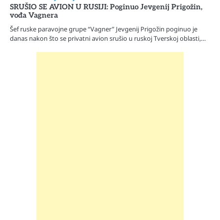
SRUŠIO SE AVION U RUSIJI: Poginuo Jevgenij Prigožin,
vođa Vagnera
Šef ruske paravojne grupe “Vagner” Jevgenij Prigožin poginuo je
danas nakon što se privatni avion srušio u ruskoj Tverskoj oblasti,…