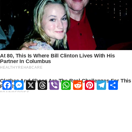
Facebook
Messenger
X
Threads
Viber
WhatsApp
Reddit
Pinterest
Telegram
Share