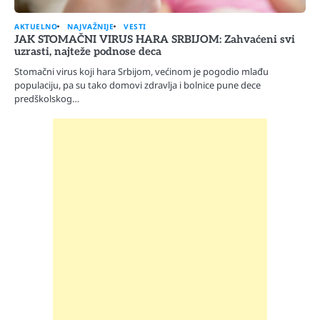
AKTUELNO
NAJVAŽNIJE
VESTI
JAK STOMAČNI VIRUS HARA SRBIJOM: Zahvaćeni svi
uzrasti, najteže podnose deca
Stomačni virus koji hara Srbijom, većinom je pogodio mlađu
populaciju, pa su tako domovi zdravlja i bolnice pune dece
predškolskog…