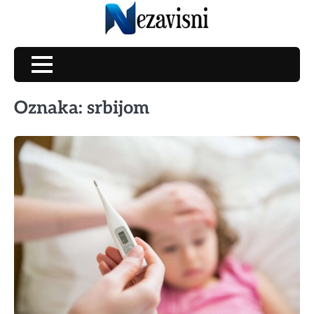
Skip
to
content
Oznaka:
srbijom