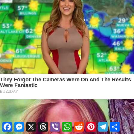
Facebook
Messenger
X
Threads
Viber
WhatsApp
Reddit
Pinterest
Telegram
Share