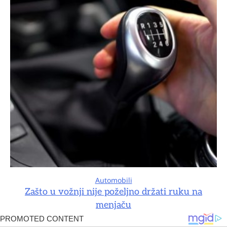
Automobili
Zašto u vožnji nije poželjno držati ruku na
menjaču