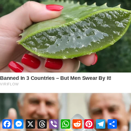
Facebook
Messenger
X
Threads
Viber
WhatsApp
Reddit
Pinterest
Telegram
Share