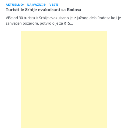
AKTUELNO
NAJVAŽNIJE
VESTI
Turisti iz Srbije evakuisani sa Rodosa
Više od 30 turista iz Srbije evakuisano je iz južnog dela Rodosa koji je
zahvaćen požarom, potvrdio je za RTS…