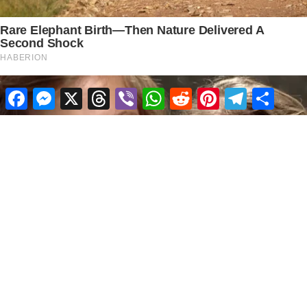
Facebook
Messenger
X
Threads
Viber
WhatsApp
Reddit
Pinterest
Telegram
Share