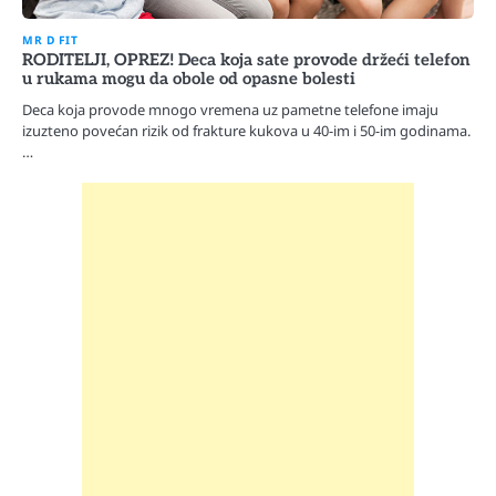
MR D FIT
RODITELJI, OPREZ! Deca koja sate provode držeći telefon
u rukama mogu da obole od opasne bolesti
Deca koja provode mnogo vremena uz pametne telefone imaju
izuzteno povećan rizik od frakture kukova u 40-im i 50-im godinama.
…