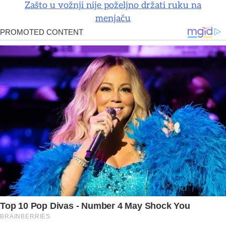
Zašto u vožnji nije poželjno držati ruku na
menjaču