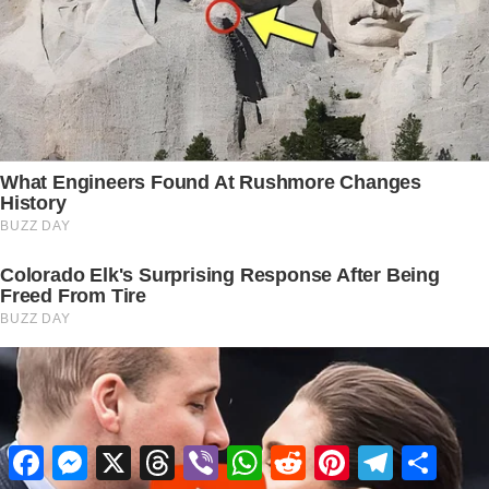
Facebook
Messenger
X
Threads
Viber
WhatsApp
Reddit
Pinterest
Telegram
Share