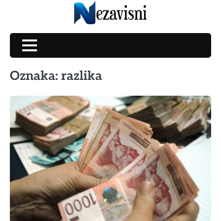
Skip
to
content
Oznaka:
razlika