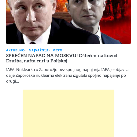
AKTUELNO
NAJVAŽNIJE
VESTI
SPREČEN NAPAD NA MOSKVU! Oštećen naftovod
Družba, nafta curi u Poljskoj
IAEA: Nuklearka u Zaporožju bez spoljnog napajanja IAEA je objavila
da je Zaporoška nuklearna elektrana izgubila spoljno napajanje po
drugi…