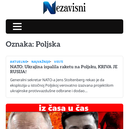
Skip
to
content
Oznaka:
Poljska
AKTUELNO
NAJVAŽNIJE
VESTI
NATO: Ukrajina ispalila raketu na Poljsku, KRIVA JE
RUSIJA!
Generalni sekretar NATO-a Jens Stoltenberg rekao je da
eksplozija u istočnoj Poljskoj verovatno izazvana projektilom
ukrajinske protivvazdušne odbrane i dodao…