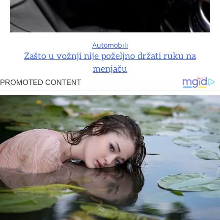
Automobili
Zašto u vožnji nije poželjno držati ruku na
menjaču