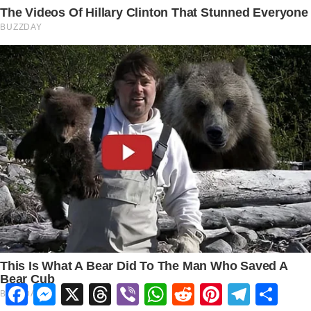
Facebook
Messenger
X
Threads
Viber
WhatsApp
Reddit
Pinterest
Telegram
Share