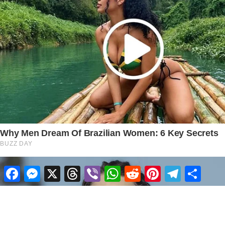
Facebook
Messenger
X
Threads
Viber
WhatsApp
Reddit
Pinterest
Telegram
Share