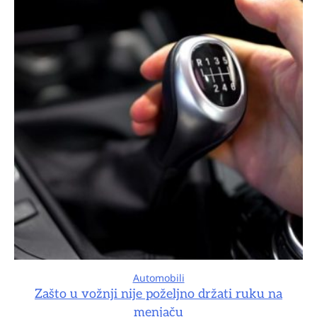
Automobili
Zašto u vožnji nije poželjno držati ruku na
menjaču