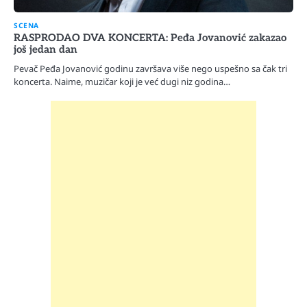
SCENA
RASPRODAO DVA KONCERTA: Peđa Jovanović zakazao
još jedan dan
Pevač Peđa Jovanović godinu završava više nego uspešno sa čak tri
koncerta. Naime, muzičar koji je već dugi niz godina…