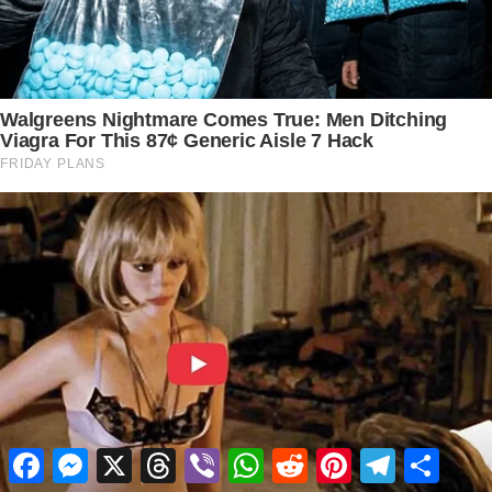
Facebook
Messenger
X
Threads
Viber
WhatsApp
Reddit
Pinterest
Telegram
Share