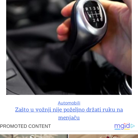
Automobili
Zašto u vožnji nije poželjno držati ruku na
menjaču