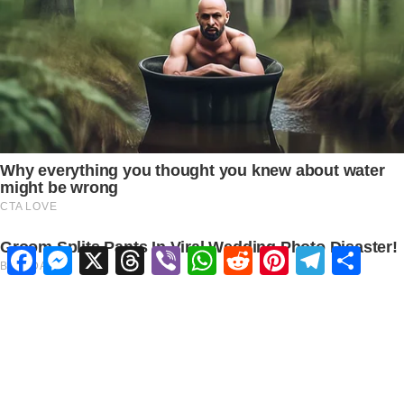
Facebook
Messenger
X
Threads
Viber
WhatsApp
Reddit
Pinterest
Telegram
Share