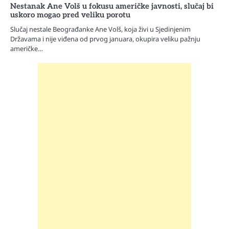
Nestanak Ane Volš u fokusu američke javnosti, slučaj bi
uskoro mogao pred veliku porotu
Slučaj nestale Beograđanke Ane Volš, koja živi u Sjedinjenim
Državama i nije viđena od prvog januara, okupira veliku pažnju
američke…