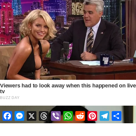
Facebook
Messenger
X
Threads
Viber
WhatsApp
Reddit
Pinterest
Telegram
Share