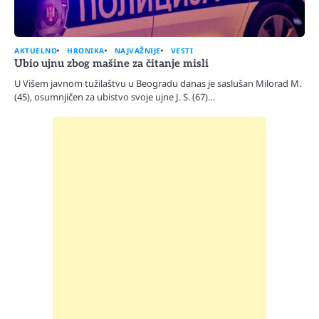
AKTUELNO
HRONIKA
NAJVAŽNIJE
VESTI
Ubio ujnu zbog mašine za čitanje misli
U Višem javnom tužilaštvu u Beogradu danas je saslušan Milorad M.
(45), osumnjičen za ubistvo svoje ujne J. S. (67)…