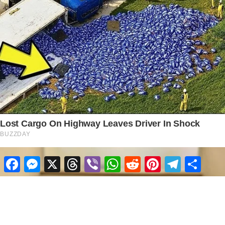
Facebook
Messenger
X
Threads
Viber
WhatsApp
Reddit
Pinterest
Telegram
Share