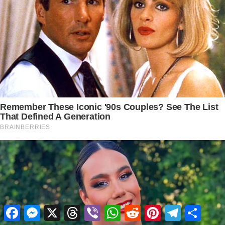
Facebook
Messenger
X
Threads
Viber
WhatsApp
Reddit
Pinterest
Telegram
Share