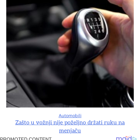
Automobili
Zašto u vožnji nije poželjno držati ruku na
menjaču