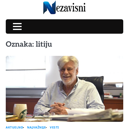
Skip
to
content
Oznaka:
litiju
AKTUELNO
NAJVAŽNIJE
VESTI