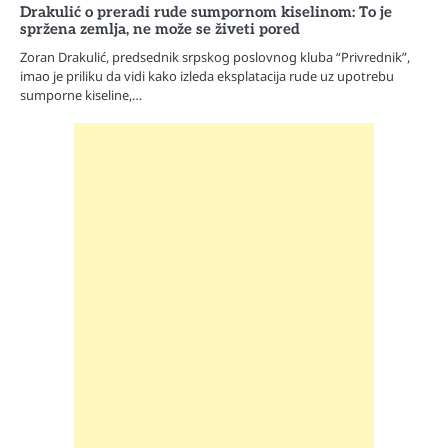
Drakulić o preradi rude sumpornom kiselinom: To je
spržena zemlja, ne može se živeti pored
Zoran Drakulić, predsednik srpskog poslovnog kluba “Privrednik”,
imao je priliku da vidi kako izleda eksplatacija rude uz upotrebu
sumporne kiseline,…