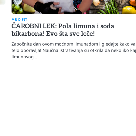
MR D FIT
ČAROBNI LEK: Pola limuna i soda
bikarbona! Evo šta sve leče!
Započnite dan ovom moćnom limunadom i gledajte kako v
telo oporavlja! Naučna istraživanja su otkrila da nekoliko ka
limunovog…