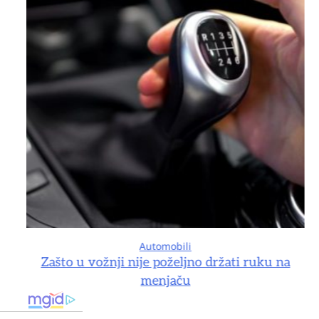
Automobili
na
Zašto u vožnji nije poželjno držati ruku na
menjaču