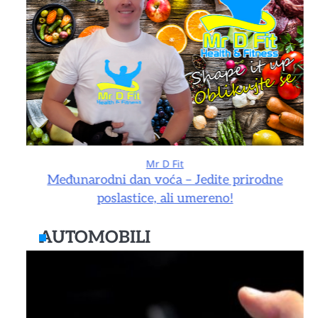
Mr D Fit
e
Međunarodni dan voća – Jedite prirodne
poslastice, ali umereno!
AUTOMOBILI