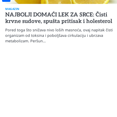
Share
MAGAZIN
NAJBOLJI DOMAĆI LEK ZA SRCE: Čisti
krvne sudove, spušta pritisak i holesterol
Pored toga što snižava nivo loših masnoća, ovaj napitak čisti
organizam od toksina i poboljšava cirkulaciju i ubrzava
metabolizam. Peršun…