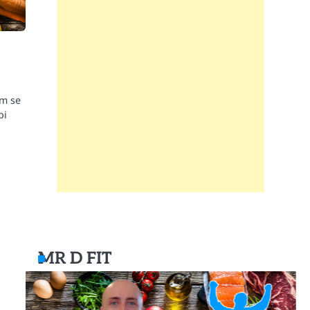
am se
pi
MR D FIT