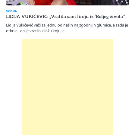
SCENA
LIDIJA VUKIĆEVIĆ: „Vratila sam liniju iz ‘Boljeg života'“
Lidija Vukićević važi za jednu od naših najzgodnijih glumica, a sada je
otkrila i da je vratila kilažu koju je…