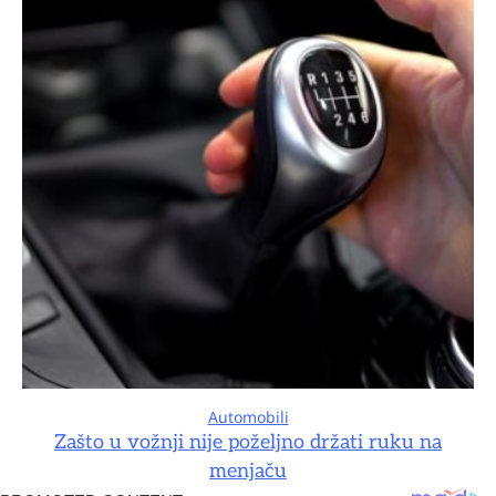
Automobili
Zašto u vožnji nije poželjno držati ruku na
menjaču