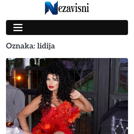
Skip
to
content
Oznaka:
lidija