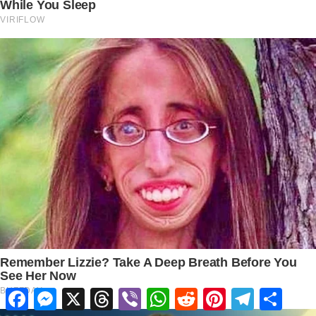
Facebook
Messenger
X
Threads
Viber
WhatsApp
Reddit
Pinterest
Telegram
Share