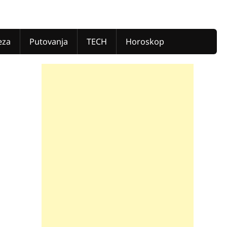
eza
Putovanja
TECH
Horoskop