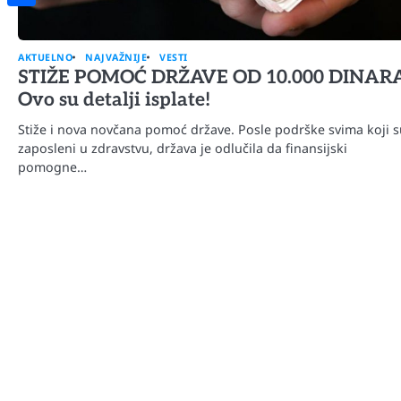
Share
AKTUELNO
NAJVAŽNIJE
VESTI
STIŽE POMOĆ DRŽAVE OD 10.000 DINARA
Ovo su detalji isplate!
Stiže i nova novčana pomoć države. Posle podrške svima koji s
zaposleni u zdravstvu, država je odlučila da finansijski
pomogne…