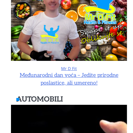
Mr D Fit
e
Međunarodni dan voća – Jedite prirodne
poslastice, ali umereno!
AUTOMOBILI