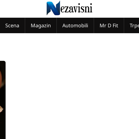
Scena
Magazin
Automobili
Mr D Fit
Trp