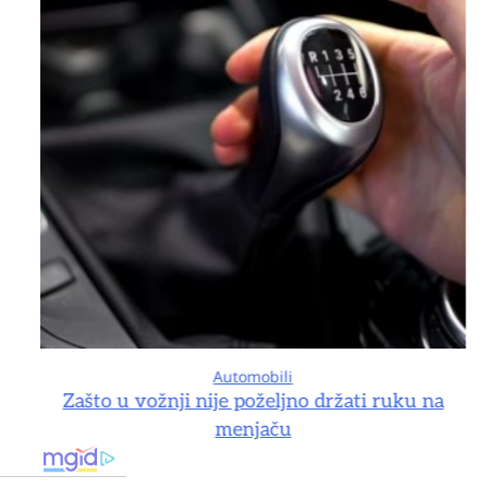
Automobili
na
Zašto u vožnji nije poželjno držati ruku na
menjaču