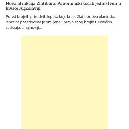
Nova atrakcija Zlatibora: Panoramski točak jedinstven u
bivšoj Jugoslaviji
Pored brojnih prirodnih lepota koje krase Zlatibor, ova planinska
lepotica posetiocima je omiljena upravo zbog brojih turističkih
sadržaja, a najnoviji…