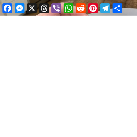
Facebook
Messenger
X
Threads
Viber
WhatsApp
Reddit
Pinterest
Telegram
Share