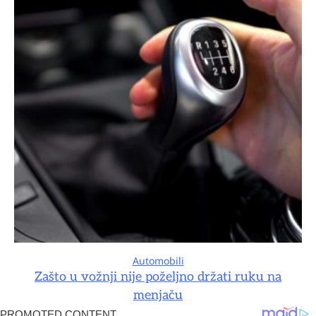
Automobili
Zašto u vožnji nije poželjno držati ruku na
menjaču