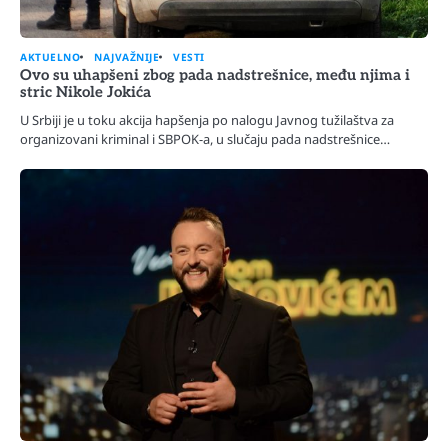
AKTUELNO
NAJVAŽNIJE
VESTI
Ovo su uhapšeni zbog pada nadstrešnice, među njima i
stric Nikole Jokića
U Srbiji je u toku akcija hapšenja po nalogu Javnog tužilaštva za
organizovani kriminal i SBPOK-a, u slučaju pada nadstrešnice…