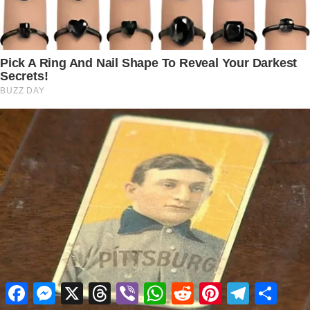
Facebook
Messenger
X
Threads
Viber
WhatsApp
Reddit
Pinterest
Telegram
Share