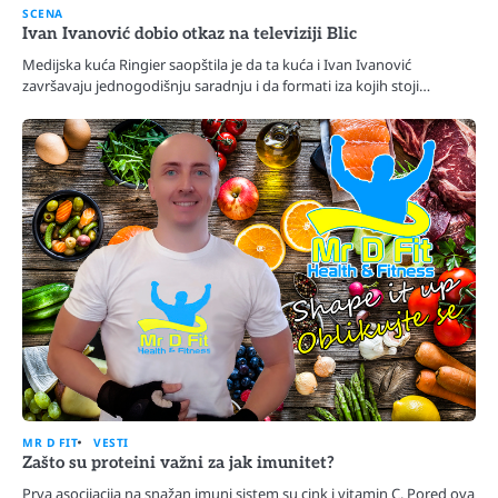
SCENA
Ivan Ivanović dobio otkaz na televiziji Blic
Medijska kuća Ringier saopštila je da ta kuća i Ivan Ivanović
završavaju jednogodišnju saradnju i da formati iza kojih stoji…
MR D FIT
VESTI
Zašto su proteini važni za jak imunitet?
Prva asocijacija na snažan imuni sistem su cink i vitamin C. Pored ova