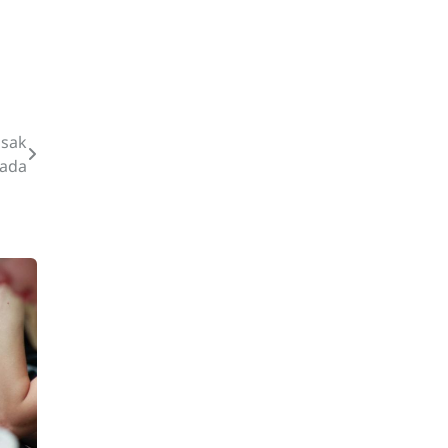
isak
ada