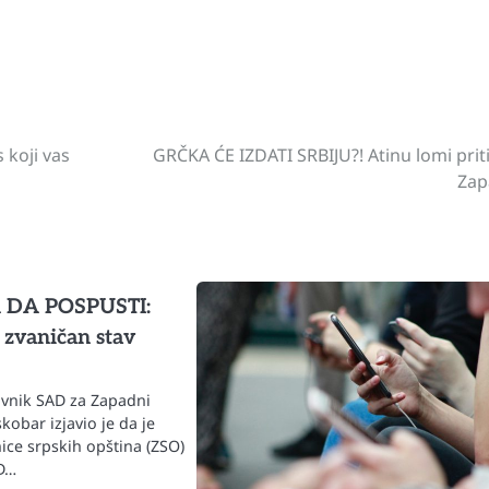
st
gram
hare
 koji vas
GRČKA ĆE IZDATI SRBIJU?! Atinu lomi prit
Zap
 DA POSPUSTI:
 zvaničan stav
avnik SAD za Zapadni
kobar izjavio je da je
ice srpskih opština (ZSO)
AD…