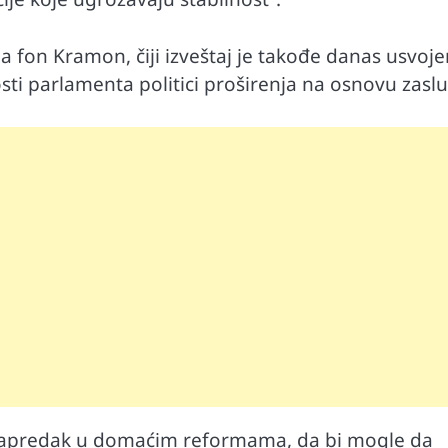
 fon Kramon, čiji izveštaj je takođe danas usvoje
sti parlamenta politici proširenja na osnovu zasl
 napredak u domaćim reformama, da bi mogle da