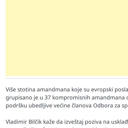
Mr D Fit
Međunarodni dan voća – Jedite 
poslastice, ali umereno!
Više stotina amandmana koje su evropski poslani
grupisano je u 37 kompromisnih amandmana o kl
podršku ubedljive većine članova Odbora za spo
Vladimir Bilčik kaže da izveštaj poziva na uskl