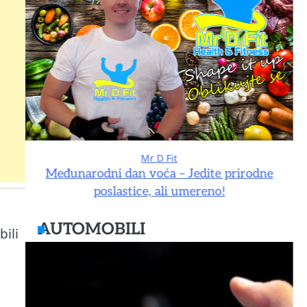
Mr D Fit
e
Međunarodni dan voća – Jedite prirodne
poslastice, ali umereno!
AUTOMOBILI
ili