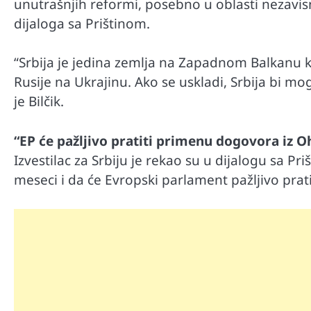
unutrašnjih reformi, posebno u oblasti nezavis
dijaloga sa Prištinom.
“Srbija je jedina zemlja na Zapadnom Balkanu ko
Rusije na Ukrajinu. Ako se uskladi, Srbija bi m
je Bilčik.
“EP će pažljivo pratiti primenu dogovora iz O
Izvestilac za Srbiju je rekao su u dijalogu sa Pr
meseci i da će Evropski parlament pažljivo pra
Automobili
Zašto u vožnji nije poželjno držat
menjaču