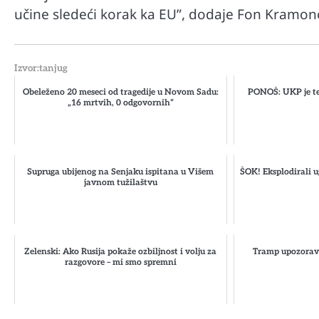
učine sledeći korak ka EU”, dodaje Fon Kramon
Izvor:tanjug
Obeleženo 20 meseci od tragedije u Novom Sadu:
PONOŠ: UKP je te
„16 mrtvih, 0 odgovornih“
Supruga ubijenog na Senjaku ispitana u Višem
ŠOK! Eksplodirali u
javnom tužilaštvu
Zelenski: Ako Rusija pokaže ozbiljnost i volju za
Tramp upozorava
razgovore – mi smo spremni