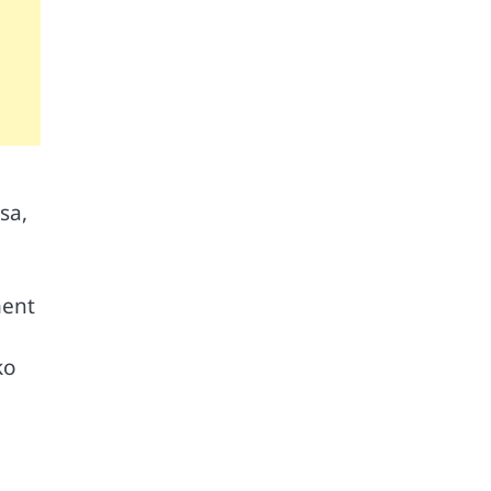
sa,
ment
ko