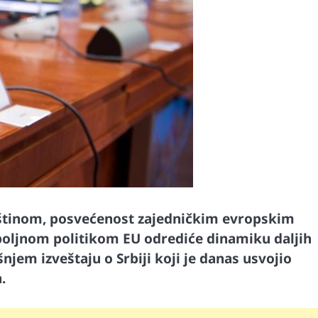
ištinom, posvećenost zajedničkim evropskim
poljnom politikom EU odrediće dinamiku daljih
šnjem izveštaju o Srbiji koji je danas usvojio
.