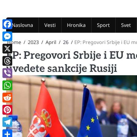
Skip
to
content
Naslovna
Vesti
Hronika
Sport
Svet
Facebook
Home
2023
April
26
EP: Pregovori Srbije i EU 
Messenger
EP: Pregovori Srbije i EU 
X
uvedete sankcije Rusiji
Threads
Viber
WhatsApp
Reddit
Pinterest
Telegram