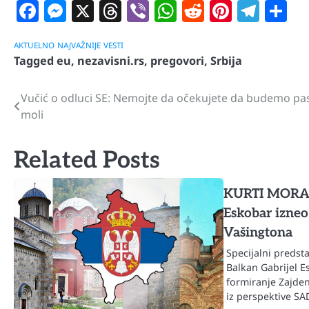
Facebook
Messenger
X
Threads
Viber
WhatsApp
Reddit
Pintere
Tele
S
AKTUELNO
NAJVAŽNIJE
VESTI
Tagged
eu
,
nezavisni.rs
,
pregovori
,
Srbija
Vučić o odluci SE: Nemojte da očekujete da budemo pas
Navigacija
moli
članaka
Related Posts
KURTI MORA
Eskobar izneo
Vašingtona
Specijalni predst
Balkan Gabrijel Es
formiranje Zajden
iz perspektive S