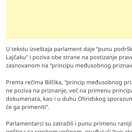
U tekstu izveštaja parlament daje “punu podrš
Lajčaku” i poziva obe strane na postizanje pr
zasnovanom na “principu međusobnog priznav
Prema rečima Bilčika, “princip međusobnog pri
ne poziva na priznanje, već na primenu principa
dokumenata, kao i u duhu Ohridskog sporazuma
će ga primeniti”.
Parlamentarci su zatražili i punu primenu ranij
opština sa srpskom većinom, osuđujući “sve akci