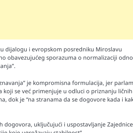
ku dijalogu i evropskom posredniku Miroslavu
avno obavezujućeg sporazuma o normalizaciji odno
anja”.
znavanja” je kompromisna formulacija, jer parla
 koji se već primenjuje u odluci o priznanju ličnih
, dok je “na stranama da se dogovore kada i ka
ih dogovora, uključujući i uspostavljanje Zajednice
je koje ugrožavaju stabilnost”.