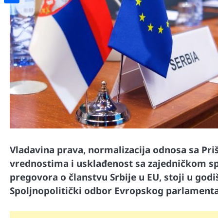
Share
Vladavina prava, normalizacija odnosa sa Pr
vrednostima i usklađenost sa zajedničkom s
pregovora o članstvu Srbije u EU, stoji u godi
Spoljnopolitički odbor Evropskog parlamenta