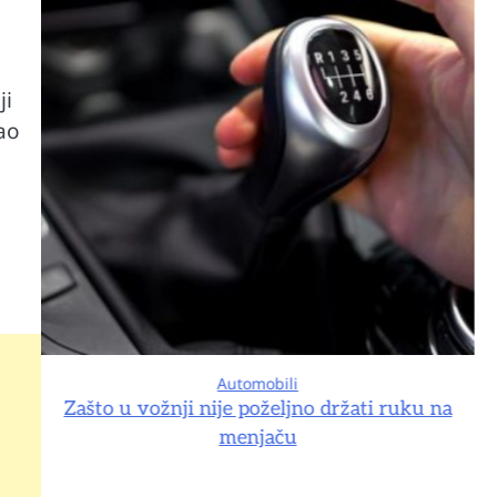
ji
ao
Automobili
na
Zašto u vožnji nije poželjno držati ruku na
menjaču