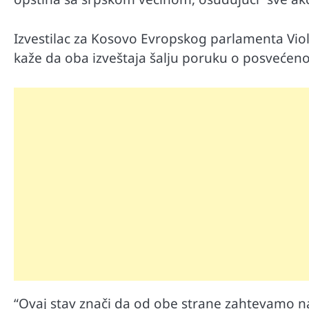
Izvestilac za Kosovo Evropskog parlamenta Viola
kaže da oba izveštaja šalju poruku o posvećeno
“Ovaj stav znači da od obe strane zahtevamo