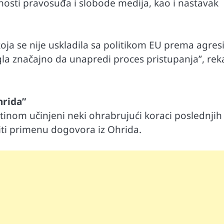
nosti pravosuđa i slobode medija, kao i nastavak
ja se nije uskladila sa politikom EU prema agresi
ogla značajno da unapredi proces pristupanja”, rek
hrida”
ištinom učinjeni neki ohrabrujući koraci poslednjih
titi primenu dogovora iz Ohrida.
Automobili
i ruku na
Zašto u vožnji nije poželjno držati ruku 
menjaču