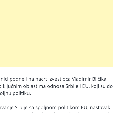
Mr D Fit
prirodne
Međunarodni dan voća – Jedite prirodn
poslastice, ali umereno!
ci podneli na nacrt izvestioca Vladimir Bilčika,
jučnim oblastima odnosa Srbije i EU, koji su dob
ljnu politiku.
ađivanje Srbije sa spoljnom politikom EU, nastavak