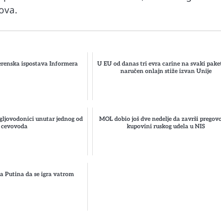
ova.
renska ispostava Informera
U EU od danas tri evra carine na svaki paket
naručen onlajn stiže izvan Unije
gljovodonici unutar jednog od
MOL dobio još dve nedelje da završi pregov
cevovoda
kupovini ruskog udela u NIS
 Putina da se igra vatrom