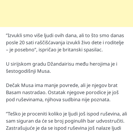
”Izvukli smo više ljudi ovih dana, ali to što smo danas
posle 20 sati raščišćavanja izvukli živo dete i roditelje
– je posebno”, ispričao je britanski spasilac.
U sirijskom gradu Džandairisu među herojima je i
šestogodišnji Musa.
Dečak Musa ima manje povrede, ali je njegov brat
Basam nastradao. Ostatak njegove porodice je još
pod ruševinama, njihova sudbina nije poznata.
”Teško je proceniti koliko je ljudi još ispod ruševina, ali
sam siguran da će se broj poginulih bar udvostručiti.
Zastrašujuće je da se ispod ruševina još nalaze ljudi