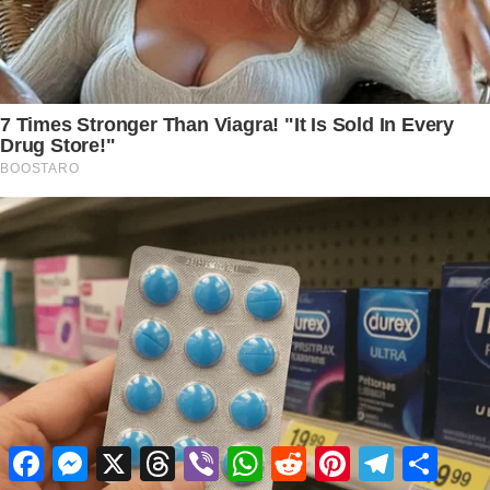
Facebook
Messenger
X
Threads
Viber
WhatsApp
Reddit
Pinterest
Telegram
Share