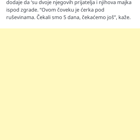
dodaje da ‘su dvoje njegovih prijatelja i njihova majka
ispod zgrade. “Ovom čoveku je ćerka pod
ruševinama. Čekali smo 5 dana, čekaćemo još”, kaže.