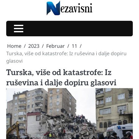
Skip
to
content
Home
2023
Februar
11
Turska, više od katastrofe: Iz ruševina i dalje dopiru
glasovi
Turska, više od katastrofe: Iz
ruševina i dalje dopiru glasovi