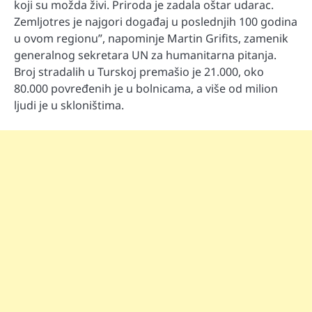
koji su možda živi. Priroda je zadala oštar udarac.
Zemljotres je najgori događaj u poslednjih 100 godina
u ovom regionu”, napominje Martin Grifits, zamenik
generalnog sekretara UN za humanitarna pitanja.
Broj stradalih u Turskoj premašio je 21.000, oko
80.000 povređenih je u bolnicama, a više od milion
ljudi je u skloništima.