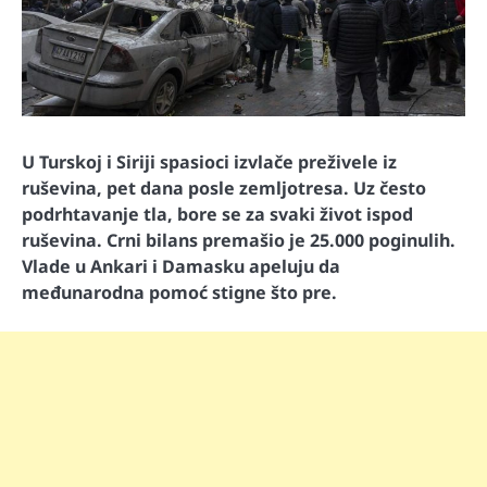
U Turskoj i Siriji spasioci izvlače preživele iz
ruševina, pet dana posle zemljotresa. Uz često
podrhtavanje tla, bore se za svaki život ispod
ruševina. Crni bilans premašio je 25.000 poginulih.
Vlade u Ankari i Damasku apeluju da
međunarodna pomoć stigne što pre.