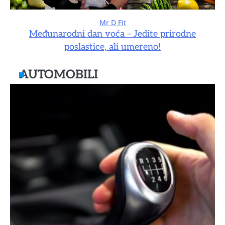
Mr D Fit
Međunarodni dan voća – Jedite prirodne
poslastice, ali umereno!
AUTOMOBILI