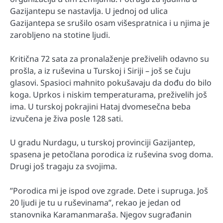
Gazijantepu se nastavlja. U jednoj od ulica
Gazijantepa se srušilo osam višespratnica i u njima je
zarobljeno na stotine ljudi.
Kritična 72 sata za pronalaženje preživelih odavno su
prošla, a iz ruševina u Turskoj i Siriji – još se čuju
glasovi. Spasioci mahnito pokušavaju da dođu do bilo
koga. Uprkos i niskim temperaturama, preživelih još
ima. U turskoj pokrajini Hataj dvomesečna beba
izvučena je živa posle 128 sati.
U gradu Nurdagu, u turskoj provinciji Gazijantep,
spasena je petočlana porodica iz ruševina svog doma.
Drugi još tragaju za svojima.
”Porodica mi je ispod ove zgrade. Dete i supruga. Još
20 ljudi je tu u ruševinama”, rekao je jedan od
stanovnika Karamanmaraša. Njegov sugrađanin