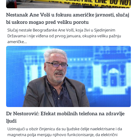
Nestanak Ane Volš u fokusu američke javnosti, slučaj
bi uskoro mogao pred veliku porotu
Slučaj nestale Beograđanke Ane Volš, koja živi u Sjedinjenim
Državama i nije viđena od prvog januara, okupira veliku pažnju
američke…
Dr Nestorović: Efekat mobilnih telefona na zdravlje
ljudi
Uzimajući u obzir činjenicu da su ljudske ćelije naelektrisane i da
magnetna polja menjaju njihovo funkcionisanje, da električni