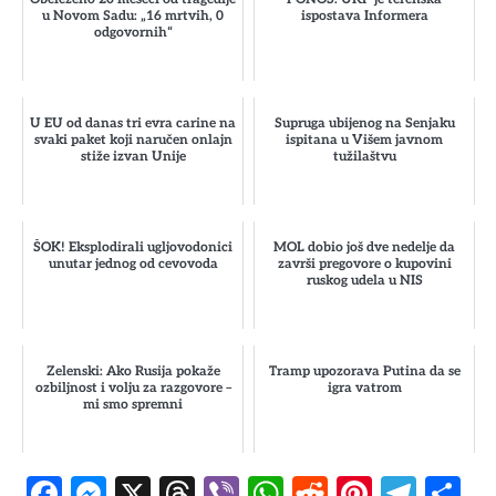
u Novom Sadu: „16 mrtvih, 0
ispostava Informera
odgovornih“
U EU od danas tri evra carine na
Supruga ubijenog na Senjaku
svaki paket koji naručen onlajn
ispitana u Višem javnom
stiže izvan Unije
tužilaštvu
ŠOK! Eksplodirali ugljovodonici
MOL dobio još dve nedelje da
unutar jednog od cevovoda
završi pregovore o kupovini
ruskog udela u NIS
Zelenski: Ako Rusija pokaže
Tramp upozorava Putina da se
ozbiljnost i volju za razgovore –
igra vatrom
mi smo spremni
Facebook
Messenger
X
Threads
Viber
WhatsApp
Reddit
Pintere
Tele
S