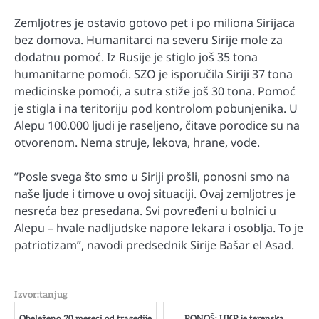
Zemljotres je ostavio gotovo pet i po miliona Sirijaca
bez domova. Humanitarci na severu Sirije mole za
dodatnu pomoć. Iz Rusije je stiglo još 35 tona
humanitarne pomoći. SZO je isporučila Siriji 37 tona
medicinske pomoći, a sutra stiže još 30 tona. Pomoć
je stigla i na teritoriju pod kontrolom pobunjenika. U
Alepu 100.000 ljudi je raseljeno, čitave porodice su na
otvorenom. Nema struje, lekova, hrane, vode.
”Posle svega što smo u Siriji prošli, ponosni smo na
naše ljude i timove u ovoj situaciji. Ovaj zemljotres je
nesreća bez presedana. Svi povređeni u bolnici u
Alepu – hvale nadljudske napore lekara i osoblja. To je
patriotizam”, navodi predsednik Sirije Bašar el Asad.
Izvor:tanjug
Obeleženo 20 meseci od tragedije
PONOŠ: UKP je terenska