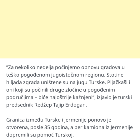
”Za nekoliko nedelja počinjemo obnovu gradova u
teško pogođenom jugoistočnom regionu. Stotine
hiljada zgrada uništene su na jugu Turske. Pljačkaši i
oni koji su počinili druge zločine u pogođenim
područjima – biće najoštrije kažnjeni”, izjavio je turski
predsednik Redžep Tajip Erdogan.
Granica između Turske i Jermenije ponovo je
otvorena, posle 35 godina, a per kamiona iz Jermenije
dopremili su pomoć Turskoj.