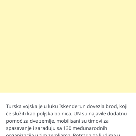
Turska vojska je u luku Iskenderun dovezla brod, koji
će služiti kao poljska bolnica. UN su najavile dodatnu
pomoć za dve zemlje, mobilisani su timovi za
spasavanje i sarađuju sa 130 međunarodnih
organizacija u tim zemljama. Potraga za ljudima u