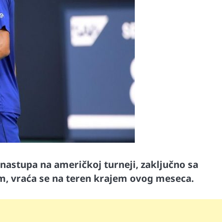
nastupa na američkoj turneji, zaključno sa
, vraća se na teren krajem ovog meseca.