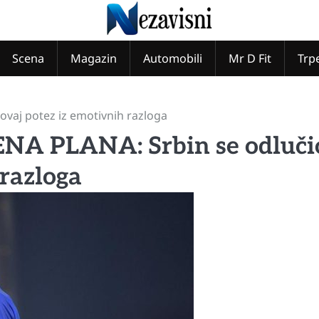
Scena
Magazin
Automobili
Mr D Fit
Trp
aj potez iz emotivnih razloga
 PLANA: Srbin se odluči
 razloga