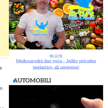
Mr D Fit
e
Međunarodni dan voća – Jedite prirodne
je
poslastice, ali umereno!
AUTOMOBILI
im