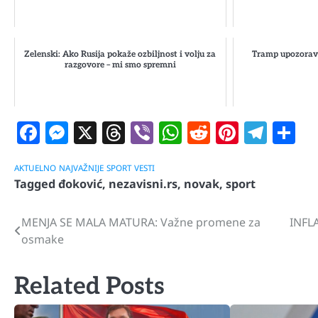
Zelenski: Ako Rusija pokaže ozbiljnost i volju za
Tramp upozorava
razgovore – mi smo spremni
Facebook
Messenger
X
Threads
Viber
WhatsApp
Reddit
Pintere
Tele
S
AKTUELNO
NAJVAŽNIJE
SPORT
VESTI
Tagged
đoković
,
nezavisni.rs
,
novak
,
sport
MENJA SE MALA MATURA: Važne promene za
INFLA
Navigacija
osmake
članaka
Related Posts