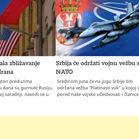
la zbližavanje
Srbija će održati vojnu vežbu 
 Irana
NATO
ngton preduzima
Sredinom juna će na jugu Srbije biti
u dana su gurnule Rusiju,
održana vežba “Platinasti vuk” u kojoj 
žoj saradnji, navodi se u
pored naše vojske učestvovati i članic