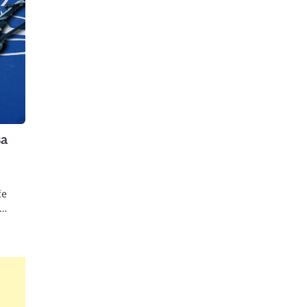
sa
će
e…