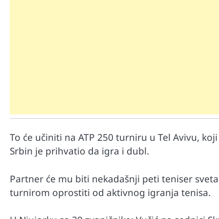
Mr D Fit
Međunarodni dan voća – Jedite 
To će učiniti na ATP 250 turniru u Tel Avivu, koj
poslastice, ali umereno!
Srbin je prihvatio da igra i dubl.
Partner će mu biti nekadašnji peti teniser sveta
turnirom oprostiti od aktivnog igranja tenisa.