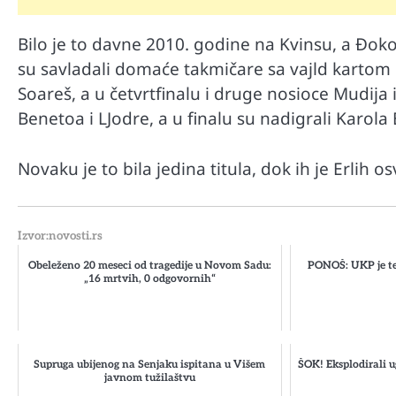
Bilo je to davne 2010. godine na Kvinsu, a Đokov
su savladali domaće takmičare sa vajld kartom 
Soareš, a u četvrtfinalu i druge nosioce Mudija 
Benetoa i LJodre, a u finalu su nadigrali Karola
Novaku je to bila jedina titula, dok ih je Erlih os
Izvor:novosti.rs
Obeleženo 20 meseci od tragedije u Novom Sadu:
PONOŠ: UKP je te
„16 mrtvih, 0 odgovornih“
Supruga ubijenog na Senjaku ispitana u Višem
ŠOK! Eksplodirali u
javnom tužilaštvu