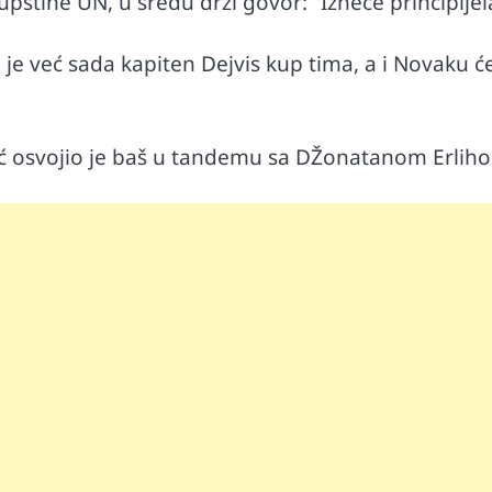
upštine UN, u sredu drži govor: “Izneće principije
i je već sada kapiten Dejvis kup tima, a i Novaku ć
vić osvojio je baš u tandemu sa DŽonatanom Erlih
Automobili
i ruku na
Zašto u vožnji nije poželjno držati ruku 
menjaču