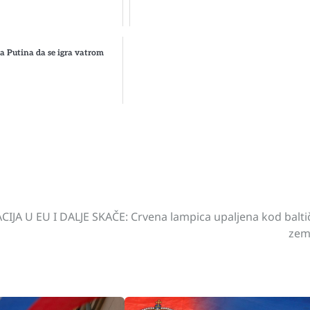
 Putina da se igra vatrom
st
gram
hare
CIJA U EU I DALJE SKAČE: Crvena lampica upaljena kod balti
zem