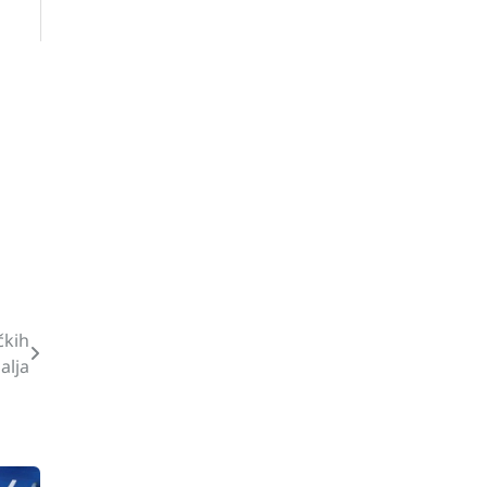
čkih
alja