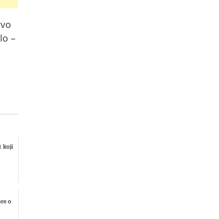
rvo
lo –
 koji
ore o