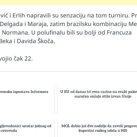
ić i Erlih napravili su senzaciju na tom turniru. P
Delgada i Maraja, zatim brazilsku kombinaciju Me
i Normana. U polufinalu bili su bolji od Francuza
 Beka i Davida Škoča.
vojio čak 22.
renska ispostava Informera
U EU od danas tri evra carine na svaki paket
naručen onlajn stiže izvan Unije
gljovodonici unutar jednog od
MOL dobio još dve nedelje da završi pregov
cevovoda
kupovini ruskog udela u NIS