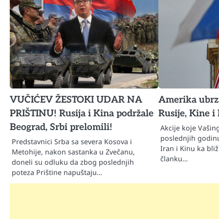
VUČIĆEV ŽESTOKI UDAR NA
Amerika ubrza
PRIŠTINU! Rusija i Kina podržale
Rusije, Kine i
Beograd, Srbi prelomili!
Akcije koje Vaši
poslednjih godin
Predstavnici Srba sa severa Kosova i
Iran i Kinu ka bli
Metohije, nakon sastanka u Zvečanu,
članku…
doneli su odluku da zbog poslednjih
poteza Prištine napuštaju…