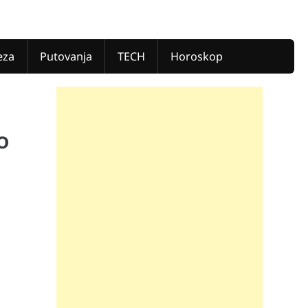
eza
Putovanja
TECH
Horoskop
o