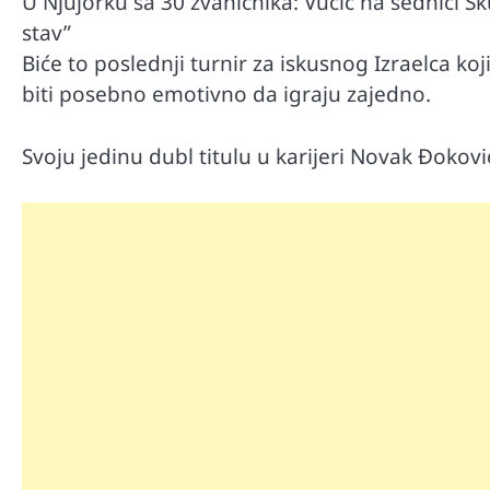
U Njujorku sa 30 zvaničnika: Vučić na sednici Sk
stav”
Biće to poslednji turnir za iskusnog Izraelca koj
biti posebno emotivno da igraju zajedno.
Svoju jedinu dubl titulu u karijeri Novak Đoko
Automobili
Zašto u vožnji nije poželjno držat
menjaču