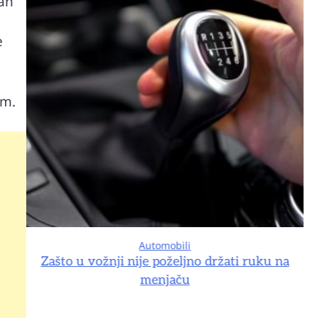
lan
e
om.
Automobili
na
Zašto u vožnji nije poželjno držati ruku na
menjaču