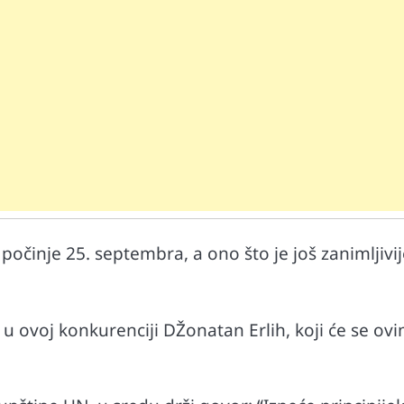
Mr D Fit
prirodne
Međunarodni dan voća – Jedite prirodn
i počinje 25. septembra, a ono što je još zanimljivi
poslastice, ali umereno!
 u ovoj konkurenciji DŽonatan Erlih, koji će se ov