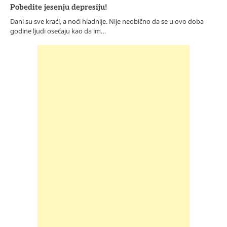
Pobedite jesenju depresiju!
Dani su sve kraći, a noći hladnije. Nije neobično da se u ovo doba
godine ljudi osećaju kao da im…