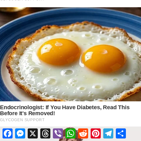
Facebook
Messenger
X
Threads
Viber
WhatsApp
Reddit
Pinterest
Telegram
Share