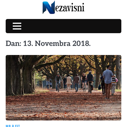
Skip
to
content
Dan:
13. Novembra 2018.
MR D FIT