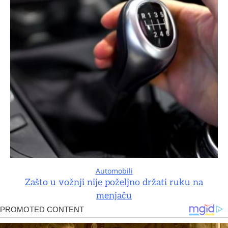
Automobili
Zašto u vožnji nije poželjno držati ruku na
menjaču